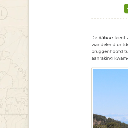
natuur
De
leent 
wandelend ontdek
bruggenhoofd tus
aanraking kwamen