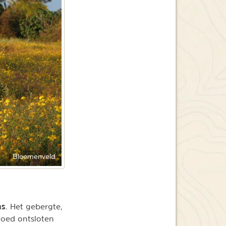
Bloemenveld
us
. Het gebergte,
goed ontsloten