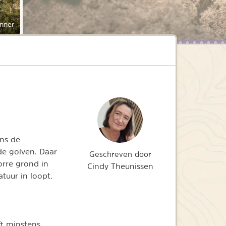
nner
ens de
de golven. Daar
Geschreven door
orre grond in
Cindy Theunissen
tuur in loopt.
ft minstens