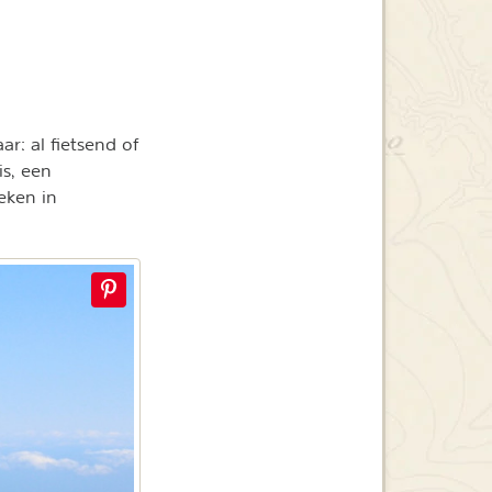
ar: al fietsend of
s, een
eken in