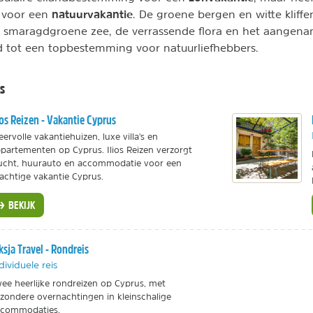
natuurvakantie
n voor een
. De groene bergen en witte kliffe
 smaragdgroene zee, de verrassende flora en het aangena
d tot een topbestemming voor natuurliefhebbers.
s
ios Reizen - Vakantie Cyprus
eervolle vakantiehuizen, luxe villa's en
partementen op Cyprus. Ilios Reizen verzorgt
ucht, huurauto en accommodatie voor een
achtige vakantie Cyprus.
BEKIJK
ksja Travel - Rondreis
dividuele reis
ee heerlijke rondreizen op Cyprus, met
jzondere overnachtingen in kleinschalige
ccommodaties.