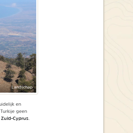
Landschap
idelijk en
 Turkije geen
Zuid-Cyprus
p
.