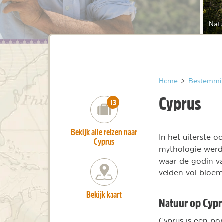
Nat
Home
>
Bestemmi
Cyprus
number_of_trips:
13
Bekijk alle reizen naar
In het uiterste 
Cyprus
mythologie werd 
waar de godin va
velden vol bloem
Bekijk kaart
Natuur op Cyp
Cyprus is een p