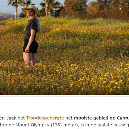
Troodosgebergte
mooiste gebied op Cypr
en vaak het
het
top de Mount Olympus (1951 meter), is in de laatste eeuw 