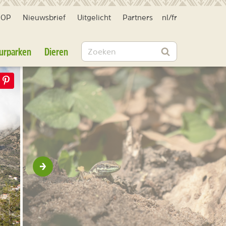
HOP
Nieuwsbrief
Uitgelicht
Partners
nl
/
fr
Zoeken
urparken
Dieren
Zoeken
Volgende