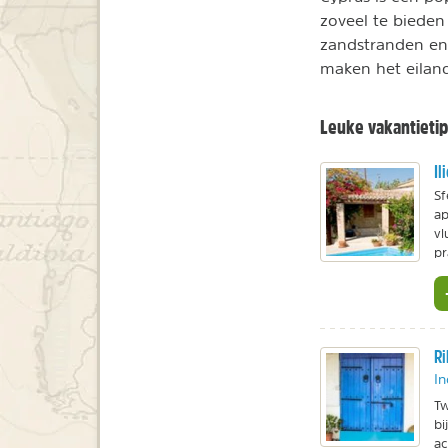
zoveel te biede
zandstranden en
maken het eilan
Leuke vakantietip
Il
Sf
ap
vl
pr
Ri
In
Tw
bi
a