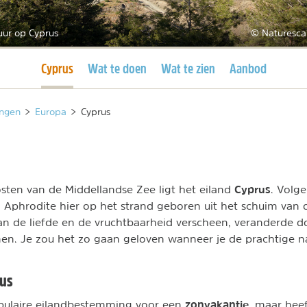
uur op Cyprus
© Naturesca
Huidige pagina
Cyprus
Wat te doen
Wat te zien
Aanbod
ngen
>
Europa
>
Cyprus
Cyprus
oosten van de Middellandse Zee ligt het eiland
. Volg
Aphrodite hier op het strand geboren uit het schuim van 
n de liefde en de vruchtbaarheid verscheen, veranderde d
en. Je zou het zo gaan geloven wanneer je de prachtige na
rus
zonvakantie
opulaire eilandbestemming voor een
, maar hee