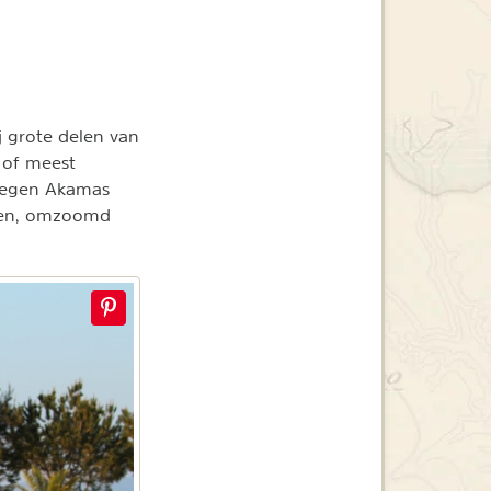
j grote delen van
 of meest
elegen Akamas
ppen, omzoomd