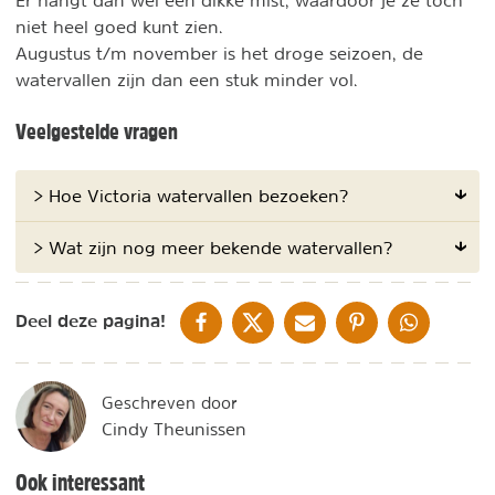
niet heel goed kunt zien.
Augustus t/m november is het droge seizoen, de
watervallen zijn dan een stuk minder vol.
Veelgestelde vragen
> Hoe Victoria watervallen bezoeken?
> Wat zijn nog meer bekende watervallen?
DELEN OP FACEBOOK
DELEN OP X
DELEN VIA DE MAIL
DELEN OP PINTEREST
DELEN OP WH
Deel deze pagina!
Geschreven door
Cindy Theunissen
Ook interessant