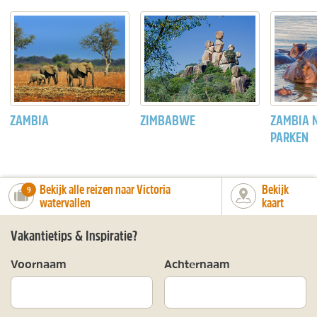
ZAMBIA
ZIMBABWE
ZAMBIA 
PARKEN
Bekijk alle reizen naar Victoria
Bekijk
number_of_trips:
9
watervallen
kaart
Vakantietips & Inspiratie?
Voornaam
Achternaam