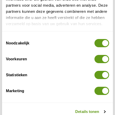
partners voor social media, adverteren en analyse. Deze
BEKIJK
partners kunnen deze gegevens combineren met andere
informatie die u aan ze heeft verstrekt of die ze hebben
verzameld op basis van uw gebruik van hun services.
5. Actie
Op zoek naar een adrenaline kick? Voor avontuurlijke
Toestemmingsselectie
reizigers staat een bungee jump en een zogenaamde
Noodzakelijk
gorge jump (je zweeft door de kloof) boven de
Zambezi rivier op het programma.
Voorkeuren
Statistieken
Marketing
Details tonen