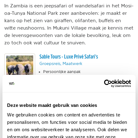
In Zambia is een jeepsafari of wandelsafari in het Mosi-
oa-Tunya National Park zeer aanbevolen: je maakt er
kans op het zien van giraffen, olifanten, buffels en
witte neushoorns. In Mukuni Village maak je kennis met
de levensgewoonten van de lokale bevolking, leuk om
zo toch ook wat cultuur te snuiven.
Sable Tours - Luxe Privé Safari's
Groepsreis, Maatwerk
Persoonlijke aanpak
Bijzondere reizen met unieke insteek
Ook kleinschalige groepsreis
BEKIJK
Deze website maakt gebruik van cookies
Intrepid Travel - Safari en Victoria Falls
We gebruiken cookies om content en advertenties te
Groepsreis
personaliseren, om functies voor social media te bieden
Reis in kleine, internationale groep.
en om ons websiteverkeer te analyseren. Ook delen we
Van Zanzibar naar de Victoria Watervallen!
Wild spotten en mooie landschappen.
informatie over uw gebruik van onze site met onze