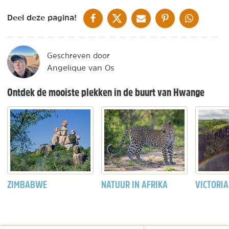
DELEN OP FACEBOOK
DELEN OP X
DELEN VIA DE MAIL
DELEN OP PINTEREST
DELEN OP WH
Deel deze pagina!
Geschreven door
Angelique van Os
Ontdek de mooiste plekken in de buurt van Hwange
ZIMBABWE
NATUUR IN AFRIKA
VICTORI