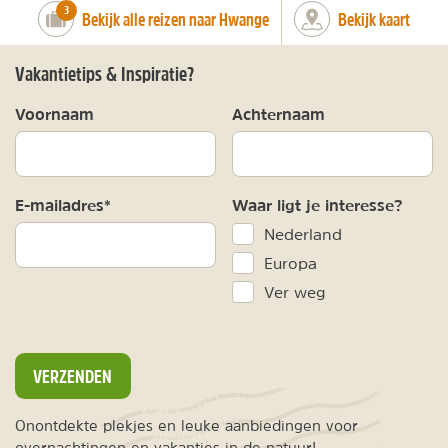
number_of_trips:
3
Bekijk alle reizen naar Hwange
Bekijk kaart
Vakantietips & Inspiratie?
Voornaam
Achternaam
E-mailadres*
Waar ligt je interesse?
Nederland
Europa
Ver weg
VERZENDEN
Onontdekte plekjes en leuke aanbiedingen voor
overnachtingen en vakanties in de natuur!