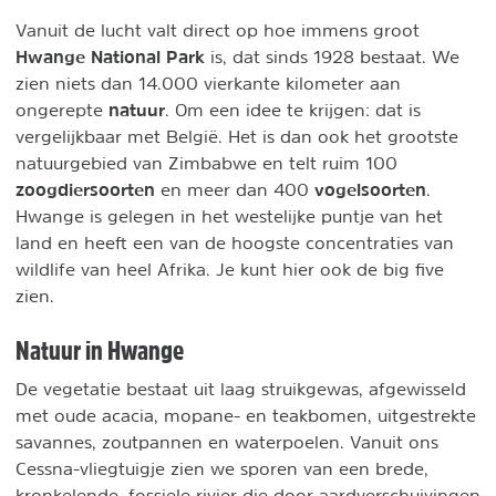
Vanuit de lucht valt direct op hoe immens groot
Hwange National Park
is, dat sinds 1928 bestaat. We
zien niets dan 14.000 vierkante kilometer aan
natuur
ongerepte
. Om een idee te krijgen: dat is
vergelijkbaar met België. Het is dan ook het grootste
natuurgebied van Zimbabwe en telt ruim 100
zoogdiersoorten
vogelsoorten
en meer dan 400
.
Hwange is gelegen in het westelijke puntje van het
land en heeft een van de hoogste concentraties van
wildlife van heel Afrika. Je kunt hier ook de big five
zien.
Natuur in Hwange
De vegetatie bestaat uit laag struikgewas, afgewisseld
met oude acacia, mopane- en teakbomen, uitgestrekte
savannes, zoutpannen en waterpoelen. Vanuit ons
Cessna-vliegtuigje zien we sporen van een brede,
kronkelende, fossiele rivier die door aardverschuivingen