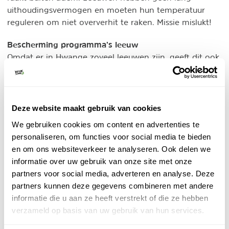
uithoudingsvermogen en moeten hun temperatuur
reguleren om niet oververhit te raken. Missie mislukt!
Bescherming programma’s leeuw
Omdat er in Hwange zoveel leeuwen zijn, geeft dit ook
de nodige uitdaging op gebied van anti-poaching,
vergiftiging, een afnemende habitat en toenemende
human wildlife conflicten. De populatie van leeuwen is
wereldwijd in 100 jaar tijd met 75% (!) teruggebracht
Deze website maakt gebruik van cookies
tot ongeveer 20.000 exemplaren. Het iconische
We gebruiken cookies om content en advertenties te
boegbeeld van het dierenrijk verdwijnt langzamerhand
personaliseren, om functies voor social media te bieden
steeds meer.
en om ons websiteverkeer te analyseren. Ook delen we
informatie over uw gebruik van onze site met onze
partners voor social media, adverteren en analyse. Deze
partners kunnen deze gegevens combineren met andere
informatie die u aan ze heeft verstrekt of die ze hebben
verzameld op basis van uw gebruik van hun services.