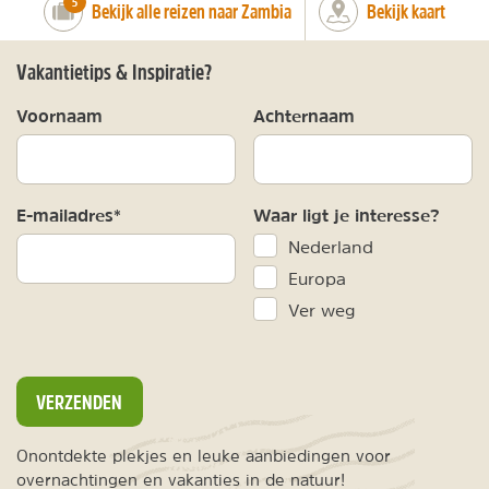
number_of_trips:
5
Bekijk alle reizen naar Zambia
Bekijk kaart
Vakantietips & Inspiratie?
Voornaam
Achternaam
E-mailadres*
Waar ligt je interesse?
Nederland
Europa
Ver weg
VERZENDEN
Onontdekte plekjes en leuke aanbiedingen voor
overnachtingen en vakanties in de natuur!