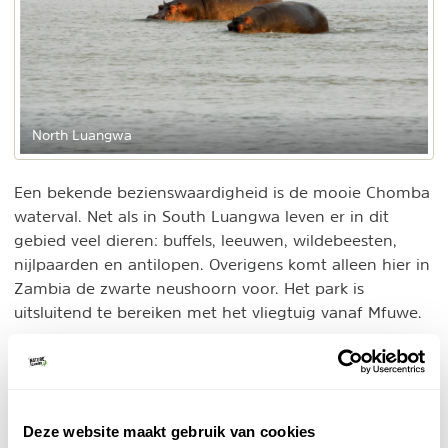
North Luangwa
Een bekende bezienswaardigheid is de mooie Chomba
waterval. Net als in South Luangwa leven er in dit
gebied veel dieren: buffels, leeuwen, wildebeesten,
nijlpaarden en antilopen. Overigens komt alleen hier in
Zambia de zwarte neushoorn voor. Het park is
uitsluitend te bereiken met het vliegtuig vanaf Mfuwe.
3. Kafue National Park
Kafue National Park is een hoogtepunt tijdens een
rondreis in Zambia
. Het is een van de grootste
Deze website maakt gebruik van cookies
natuurgebieden in Afrika en zeker twee keer groter