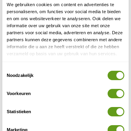
We gebruiken cookies om content en advertenties te
dan South Luangwa NP. Het landschap varieert van
personaliseren, om functies voor social media te bieden
savanne tot wouden. De hoofdrivier (de Kafue) en de
en om ons websiteverkeer te analyseren. Ook delen we
vele zijrivieren zijn een trekpleister voor wild en vogels.
informatie over uw gebruik van onze site met onze
Er komen vooral veel leeuwen, luipaarden en cheetah's
partners voor social media, adverteren en analyse. Deze
voor.
partners kunnen deze gegevens combineren met andere
informatie die u aan ze heeft verstrekt of die ze hebben
verzameld op basis van uw gebruik van hun services.
Toestemmingsselectie
Noodzakelijk
Voorkeuren
Statistieken
Marketing
Kafue