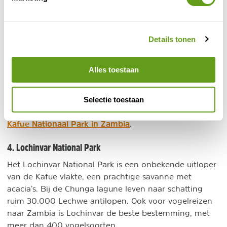
Er worden in Kafue zowel game drives met open dak,
night drives, wandelsafari’s als boottochten
Details tonen
aangeboden. Let wel, van november tot april zijn veel
wegen in het park ontoegankelijk, daarom worden
Alles toestaan
game drives gedurende die maanden in het
nabijgelegen Game Management Area georganiseerd.
Selectie toestaan
Kafue National Park is per auto of vliegtuig bereikbaar
vanuit Lusaka. Lees alles over de natuur en safari's in
Kafue Nationaal Park in Zambia
.
4. Lochinvar National Park
Het Lochinvar National Park is een onbekende uitloper
van de Kafue vlakte, een prachtige savanne met
acacia’s. Bij de Chunga lagune leven naar schatting
ruim 30.000 Lechwe antilopen. Ook voor vogelreizen
naar Zambia is Lochinvar de beste bestemming, met
meer dan 400 vogelsoorten.