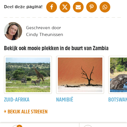
DELEN OP FACEBOOK
DELEN OP X
DELEN VIA DE MAIL
DELEN OP PINTEREST
DELEN OP WH
Deel deze pagina!
Geschreven door
Cindy Theunissen
Bekijk ook mooie plekken in de buurt van Zambia
ZUID-AFRIKA
NAMIBIË
BOTSWA
BEKIJK ALLE STREKEN