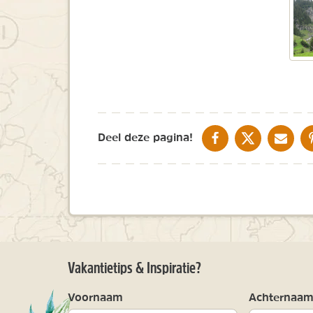
DELEN OP FACEBOOK
DELEN OP X
DELEN V
Deel deze pagina!
Vakantietips & Inspiratie?
Voornaam
Achternaa