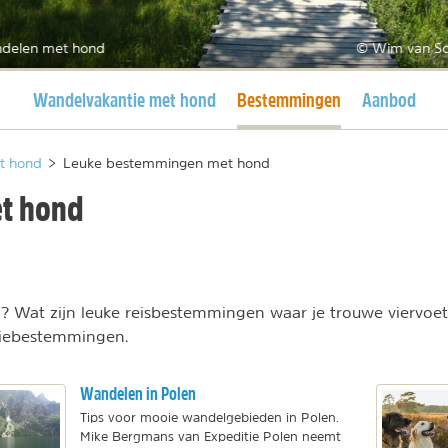
delen met hond
© Wim van Sc
Huidige pagina
Huidige pagina
Wandelvakantie met hond
Bestemmingen
Aanbod
t hond
>
Leuke bestemmingen met hond
t hond
? Wat zijn leuke reisbestemmingen waar je trouwe viervoet
ntiebestemmingen.
Wandelen in Polen
Tips voor mooie wandelgebieden in Polen.
Mike Bergmans van Expeditie Polen neemt