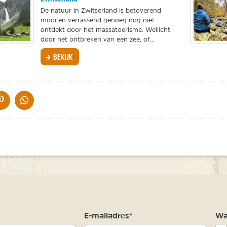
De natuur in Zwitserland is betoverend
mooi en verrassend genoeg nog niet
ontdekt door het massatoerisme. Wellicht
door het ontbreken van een zee, of...
BEKIJK
IA DE MAIL
DELEN OP PINTEREST
DELEN OP WHATSAPP
m
E-mailadres*
Waa