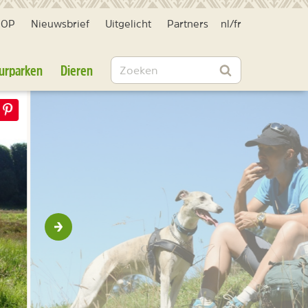
HOP
Nieuwsbrief
Uitgelicht
Partners
nl
/
fr
Zoeken
urparken
Dieren
Zoeken
Volgende