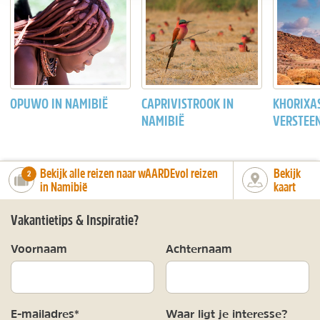
OPUWO IN NAMIBIË
CAPRIVISTROOK IN
KHORIXAS
NAMIBIË
VERSTEE
Bekijk alle reizen naar wAARDEvol reizen
Bekijk
number_of_trips:
2
in Namibië
kaart
Vakantietips & Inspiratie?
Voornaam
Achternaam
E-mailadres*
Waar ligt je interesse?