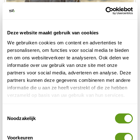
Deze website maakt gebruik van cookies
We gebruiken cookies om content en advertenties te
Neushoorn bescherming
personaliseren, om functies voor social media te bieden
en om ons websiteverkeer te analyseren. Ook delen we
2. Rhino Rangers
informatie over uw gebruik van onze site met onze
partners voor social media, adverteren en analyse. Deze
Het project Rhino Rangers is in het leven geroepen om
partners kunnen deze gegevens combineren met andere
stroperij in Namibië tegen te gaan. Met dit project
informatie die u aan ze heeft verstrekt of die ze hebben
zwarte neushoorns
worden onder andere de
in de
verzameld op basis van uw gebruik van hun services.
regio Kunene beschermd, de enige nog écht wild
levende zwarte neushoorns. In het begin werkten er
alleen mannelijke rangers bij het project, maar
Toestemmingsselectie
Noodzakelijk
vandaag de dag wordt een deel van het team
gevormd door vrouwen. Een belangrijke stap in de
vrouwenemancipatie in Namibië
! Deze vrouwen
Voorkeuren