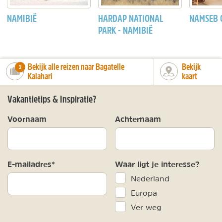
NAMIBIË
HARDAP NATIONAL
NAMSEB 
PARK - NAMIBIË
Bekijk alle reizen naar Bagatelle
Bekijk
number_of_trips:
2
Kalahari
kaart
Vakantietips & Inspiratie?
Voornaam
Achternaam
E-mailadres*
Waar ligt je interesse?
Nederland
Europa
Ver weg