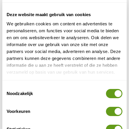
schelpen van struisvogeleieren. Hoewel weinig
bosjesmannen nog op deze manier leven proberen ze
Deze website maakt gebruik van cookies
wel de San cultuur in stand te houden: zo worden
We gebruiken cookies om content en advertenties te
kindjes nog steeds opgevoed in de kliktaal.
personaliseren, om functies voor social media te bieden
en om ons websiteverkeer te analyseren. Ook delen we
2. Game drive
informatie over uw gebruik van onze site met onze
partners voor social media, adverteren en analyse. Deze
Deze excursie moet je zeker doen als je verblijft in het
partners kunnen deze gegevens combineren met andere
Bagatelle resort in de Kalahari. Tijdens een 3-uur
informatie die u aan ze heeft verstrekt of die ze hebben
durende jeeptour rijd je door de prachtige natuur van
verzameld op basis van uw gebruik van hun services.
de semi-desert. Je kan het landschap best omschrijven
als een aaneenschakeling van valleien, met daartussen
telkens een duinrichel. Met de jeep rijd je van de ene
Toestemmingsselectie
Noodzakelijk
vallei in de andere (let op: met eigen vervoer kan je
hier niet komen). Boven op elke duin staat de auto
telkens enkele tellen stil en kan je genieten van een
Voorkeuren
adembenemend uitzicht over de vallei.
Geelgroene grasvlakten die hier en daar onderbroken