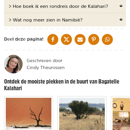
> Hoe boek ik een rondreis door de Kalahari?
> Wat nog meer zien in Namibië?
DELEN OP FACEBOOK
DELEN OP X
DELEN VIA DE MAIL
DELEN OP PINTEREST
DELEN OP WH
Deel deze pagina!
Geschreven door
Cindy Theunissen
Ontdek de mooiste plekken in de buurt van Bagatelle
Kalahari