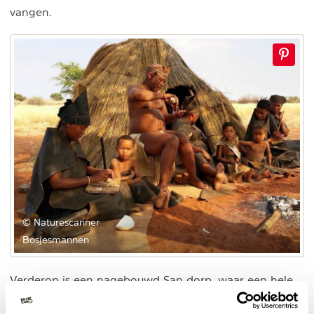
vangen.
© Naturescanner
Bosjesmannen
Verderop is een nagebouwd San dorp, waar een hele
familie met jonge kinderen sieraden toont die ze
maken met naalden van stekelvarkens en met de