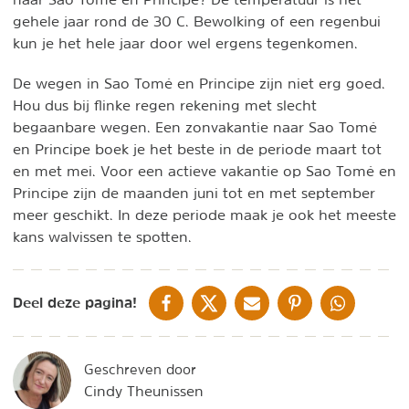
gehele jaar rond de 30 C. Bewolking of een regenbui
kun je het hele jaar door wel ergens tegenkomen.
De wegen in Sao Tomé en Principe zijn niet erg goed.
Hou dus bij flinke regen rekening met slecht
begaanbare wegen. Een zonvakantie naar Sao Tomé
en Principe boek je het beste in de periode maart tot
en met mei. Voor een actieve vakantie op Sao Tomé en
Principe zijn de maanden juni tot en met september
meer geschikt. In deze periode maak je ook het meeste
kans walvissen te spotten.
DELEN OP FACEBOOK
DELEN OP X
DELEN VIA DE MAIL
DELEN OP PINTEREST
DELEN OP WH
Deel deze pagina!
Geschreven door
Cindy Theunissen