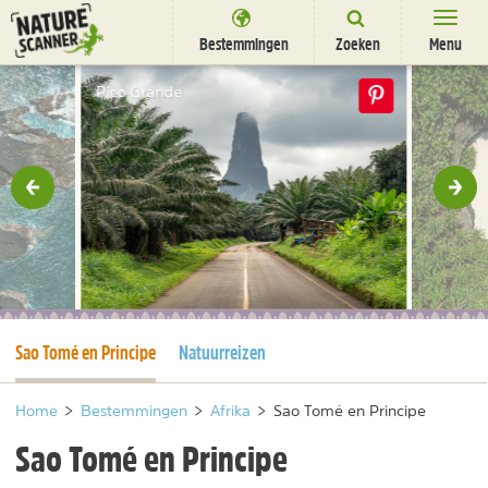
Ga
naar
Bestemmingen
Zoeken
Menu
content
Bestemmingen
Pico Grande
Overnachten
Activiteiten
rige
Vol
Natuurparken
Dieren
DEALS
SHOP
Huidige pagina
Sao Tomé en Principe
Natuurreizen
Nieuwsbrief
Uitgelicht
Partners
/
nl
fr
Home
>
Bestemmingen
>
Afrika
>
Sao Tomé en Principe
Sao Tomé en Principe