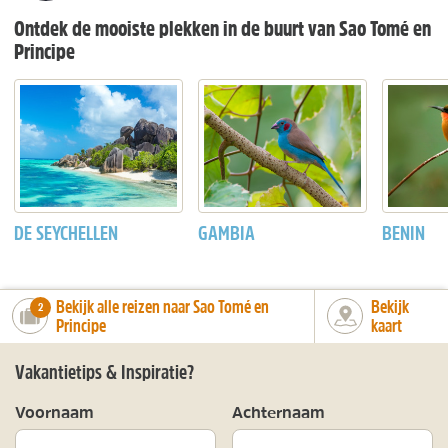
Ontdek de mooiste plekken in de buurt van Sao Tomé en
Principe
DE SEYCHELLEN
GAMBIA
BENIN
Bekijk alle reizen naar Sao Tomé en
Bekijk
number_of_trips:
2
Principe
kaart
Vakantietips & Inspiratie?
Voornaam
Achternaam