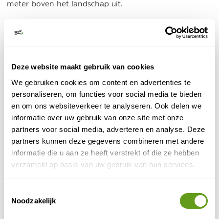
meter boven het landschap uit.
Deze website maakt gebruik van cookies
We gebruiken cookies om content en advertenties te
personaliseren, om functies voor social media te bieden
en om ons websiteverkeer te analyseren. Ook delen we
informatie over uw gebruik van onze site met onze
partners voor social media, adverteren en analyse. Deze
partners kunnen deze gegevens combineren met andere
informatie die u aan ze heeft verstrekt of die ze hebben
Pico Cao
verzameld op basis van uw gebruik van hun services.
Toestemmingsselectie
3. Mooie stranden
Noodzakelijk
Vooral in het noorden en het westen van São Tomé e