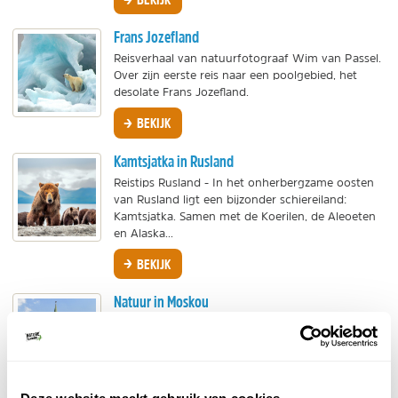
Frans Jozefland
Reisverhaal van natuurfotograaf Wim van Passel.
Over zijn eerste reis naar een poolgebied, het
desolate Frans Jozefland.
BEKIJK
Kamtsjatka in Rusland
Reistips Rusland - In het onherbergzame oosten
van Rusland ligt een bijzonder schiereiland:
Kamtsjatka. Samen met de Koerilen, de Aleoeten
en Alaska...
BEKIJK
Natuur in Moskou
Moskou is de hoofdstad en de grootste stad van
het immense en schitterende Rusland. Het heeft
meer dan 14 miljoen inwoners en is beroemd om
zijn...