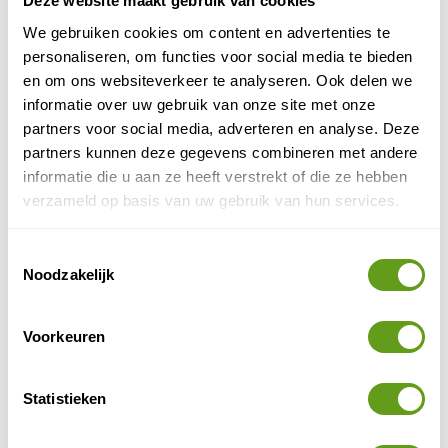
Deze website maakt gebruik van cookies
BEKIJK
We gebruiken cookies om content en advertenties te
Sailugem nationaal park
personaliseren, om functies voor social media te bieden
Sailugem, ook Sailugemsky, is een bijzonder
en om ons websiteverkeer te analyseren. Ook delen we
ongerept gebied in Rusland, in het zuidoosten
informatie over uw gebruik van onze site met onze
van de Altaj Republiek. Voor natuurliefhebbers is
partners voor social media, adverteren en analyse. Deze
de regio...
partners kunnen deze gegevens combineren met andere
BEKIJK
informatie die u aan ze heeft verstrekt of die ze hebben
verzameld op basis van uw gebruik van hun services.
Noordoost-Siberië en Wrangel
Expeditie door Noordoost Siberië en Wrangel.
Natuurfotograaf Wim van Passel vertelt zijn
Toestemmingsselectie
reisverhaal over een van zijn mooiste reizen naar
Noodzakelijk
het kille...
BEKIJK
Voorkeuren
DELEN OP FACEBOOK
DELEN OP X
DELEN VIA DE MAIL
DELEN OP PINTEREST
DELEN OP WH
Deel deze pagina!
Statistieken