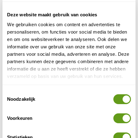
4. Lorgues
Deze website maakt gebruik van cookies
De ultieme plek om te bezoeken voor wijnliefhebbers.
We gebruiken cookies om content en advertenties te
Daarnaast zijn er in dit tempeliersdorp ook een aantal
personaliseren, om functies voor social media te bieden
mooie bezienswaardigheden, zoals oude fresco's en
en om ons websiteverkeer te analyseren. Ook delen we
historische kerk.
informatie over uw gebruik van onze site met onze
partners voor social media, adverteren en analyse. Deze
partners kunnen deze gegevens combineren met andere
informatie die u aan ze heeft verstrekt of die ze hebben
verzameld op basis van uw gebruik van hun services.
Toestemmingsselectie
Noodzakelijk
Voorkeuren
© Naturescanner
Statistieken