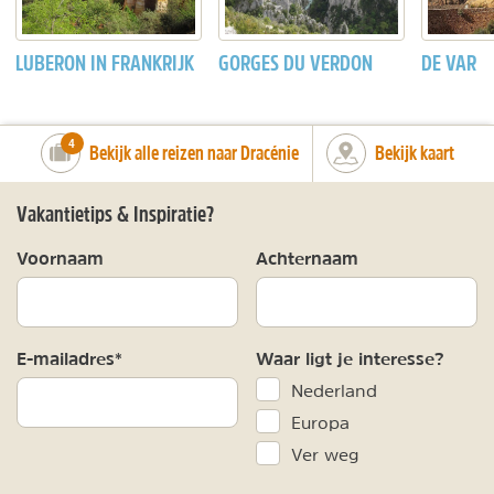
LUBERON IN FRANKRIJK
GORGES DU VERDON
DE VAR
number_of_trips:
4
Bekijk alle reizen naar Dracénie
Bekijk kaart
Vakantietips & Inspiratie?
Voornaam
Achternaam
E-mailadres*
Waar ligt je interesse?
Nederland
Europa
Ver weg