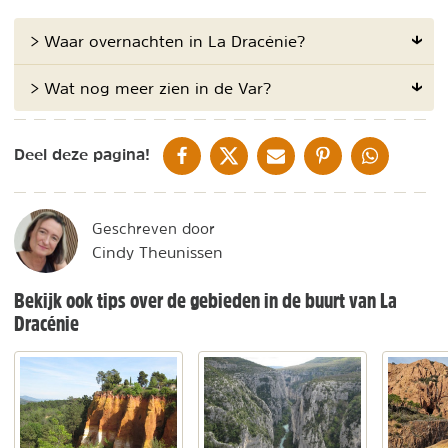
> Waar overnachten in La Dracénie?
> Wat nog meer zien in de Var?
DELEN OP FACEBOOK
DELEN OP X
DELEN VIA DE MAIL
DELEN OP PINTEREST
DELEN OP WH
Deel deze pagina!
Geschreven door
Cindy Theunissen
Bekijk ook tips over de gebieden in de buurt van La
Dracénie