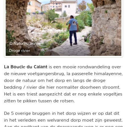
© Naturescanner
Droge rivier
La Boucle du Calant
is een mooie rondwandeling over
de nieuwe voetgangersbrug, la passerelle himalayenne,
door de natuur om het dorp en langs de droge
bedding / rivier die hier normaliter doorheen stroomt.
Het is een triest aangezicht dat er nog enkele vogeltjes
zitten te pikken tussen de rotsen.
De 5 overige bruggen in het dorp wijzen er op dat dit
in het verleden een welvarend dorp moet zijn geweest.
Aan de oostkant van de doorgaande weg is er nog een