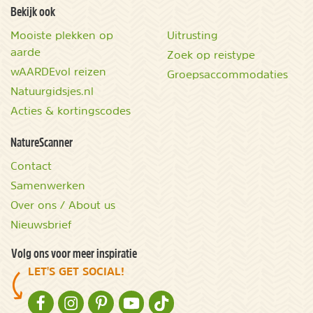
Bekijk ook
Mooiste plekken op
Uitrusting
aarde
Zoek op reistype
wAARDEvol reizen
Groepsaccommodaties
Natuurgidsjes.nl
Acties & kortingscodes
NatureScanner
Contact
Samenwerken
Over ons / About us
Nieuwsbrief
Volg ons voor meer inspiratie
LET'S GET SOCIAL!
NATURESCANNER OP FACEBOOK
NATURESCANNER OP INSTAGRAM
NATURESCANNER OP PINTEREST
NATURESCANNER OP YOUTUBE
NATURESCANNER OP TIKTOK