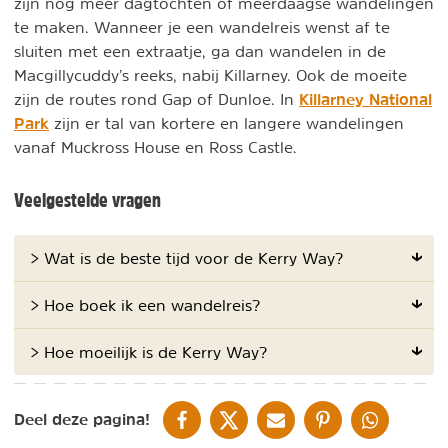
zijn nog meer dagtochten of meerdaagse wandelingen
te maken. Wanneer je een wandelreis wenst af te
sluiten met een extraatje, ga dan wandelen in de
Macgillycuddy’s reeks, nabij Killarney. Ook de moeite
Killarney National
zijn de routes rond Gap of Dunloe. In
Park
zijn er tal van kortere en langere wandelingen
vanaf Muckross House en Ross Castle.
Veelgestelde vragen
> Wat is de beste tijd voor de Kerry Way?
> Hoe boek ik een wandelreis?
> Hoe moeilijk is de Kerry Way?
DELEN OP FACEBOOK
DELEN OP X
DELEN VIA DE MAIL
DELEN OP PINTEREST
DELEN OP WH
Deel deze pagina!