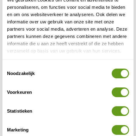
Geen verborgen kosten of verrassing.
personaliseren, om functies voor social media te bieden
BEKIJK
en om ons websiteverkeer te analyseren. Ook delen we
informatie over uw gebruik van onze site met onze
partners voor social media, adverteren en analyse. Deze
partners kunnen deze gegevens combineren met andere
Kerry Way reserveren
informatie die u aan ze heeft verstrekt of die ze hebben
De Kerry Way kan bij diverse aanbieders geboekt
verzameld op basis van uw gebruik van hun services.
worden als individuele wandelvakantie, het wordt
meestal in negen dagen afgelegd. Wie rustig aan wil
Toestemmingsselectie
doen en optimaal wil genieten van de natuur, kan
Noodzakelijk
echter beter nog meer dagen reserveren of slechts een
deel van de route wandelen. Individuele
Voorkeuren
wandelvakanties kan je met name reserveren bij
Hillwalk Tours
, de specialist voor wandelen in Ierland
en ook de Kerry Way.
Statistieken
Overnachtingstip
Marketing
Booking.com - The Lake Hotel