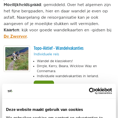
Moeilijkheidsgraad
: gemiddeld. Over het algemen zijn
het fijne bergpaden, hier en daar wandel je even op
asfalt. Naargelang de reisorganisatie kan je ook
aangeven of je moeilijke stukken wilt vermijden.
Kaarten
: kijk voor goede wandelkaarten en -gidsen bij
De Zwerver
.
Topo-Aktief - Wandelvakanties
Individuele reis
Wandel de klassiekers!
Dingle, Kerry, Beara, Wicklow Way en
Connemara.
Individuele wandelvakanties in Ierland.
BEKIJK
Sunny Cars - Auto huren
Individuele reis
Deze website maakt gebruik van cookies
Wij bevelen Sunny Cars aan!
All-inclusive tarieven voor huurauto's.
We gebruiken cookies om content en advertenties te