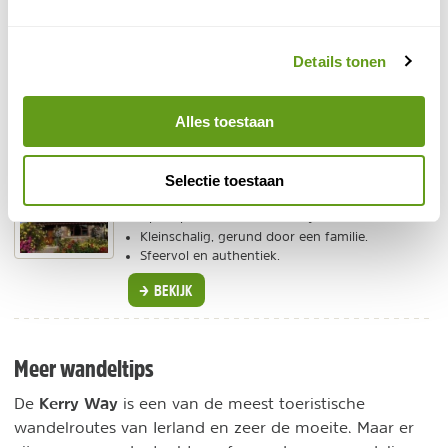
Individuele reis
Prachtig gelegen met uitzicht op de bergen.
Details tonen
Ruime, luxe kamers met eigen bad en douche.
Heerlijke sauna en jacuzzi.
BEKIJK
Alles toestaan
Booking.com - Abbey Lodge
Selectie toestaan
Individuele reis
Op loopafstand van Killarney.
Kleinschalig, gerund door een familie.
Sfeervol en authentiek.
BEKIJK
Meer wandeltips
Kerry Way
De
is een van de meest toeristische
wandelroutes van Ierland en zeer de moeite. Maar er