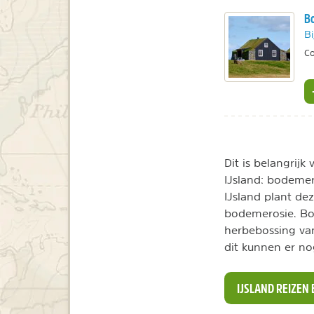
Bo
Bi
Co
Dit is belangrij
IJsland: bodemer
IJsland plant de
bodemerosie. Boek
herbebossing van
dit kunnen er n
IJSLAND REIZEN