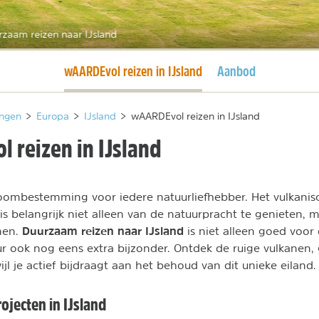
zaam reizen naar IJsland
Huidige pagina
wAARDEvol reizen in IJsland
Aanbod
ngen
>
Europa
>
IJsland
>
wAARDEvol reizen in IJsland
 reizen in IJsland
roombestemming voor iedere natuurliefhebber. Het vulkanisch
 is belangrijk niet alleen van de natuurpracht te genieten, 
D
uurzaam reizen naar IJsland
men.
is niet alleen goed voor 
r ook nog eens extra bijzonder. Ontdek de ruige vulkanen, g
ijl je actief bijdraagt aan het behoud van dit unieke eiland.
ojecten in IJsland