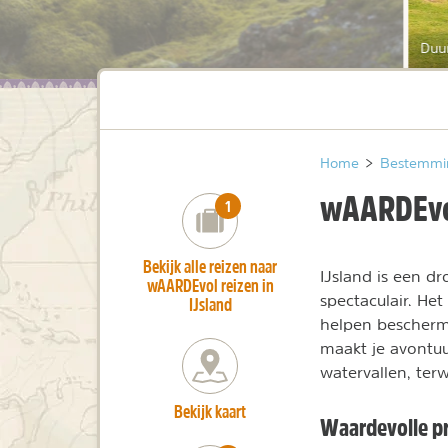
Duur
Home
>
Bestemmi
wAARDEvol
number_of_trips:
1
Bekijk alle reizen naar
IJsland is een d
wAARDEvol reizen in
spectaculair. Het
IJsland
helpen bescher
maakt je avontuu
watervallen, terw
Bekijk kaart
Waardevolle pr