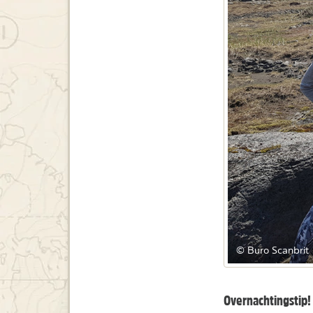
© Buro Scanbrit
Overnachtingstip!