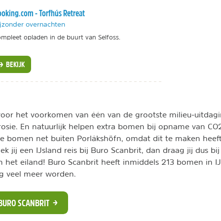
oking.com - Torfhús Retreat
jzonder overnachten
mpleet opladen in de buurt van Selfoss.
BEKIJK
k voor het voorkomen van één van de grootste milieu-uitdag
osie. En natuurlijk helpen extra bomen bij opname van CO2
ze bomen net buiten Porlákshöfn, omdat dit te maken heef
 jij een IJsland reis bij Buro Scanbrit, dan draag jij dus bi
 het eiland! Buro Scanbrit heeft inmiddels 213 bomen in I
og veel meer worden.
 BURO SCANBRIT