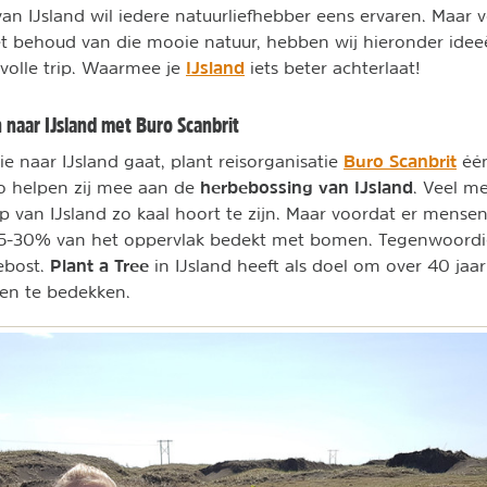
van IJsland wil iedere natuurliefhebber eens ervaren. Maar 
et behoud van die mooie natuur, hebben wij hieronder id
IJsland
volle trip. Waarmee je
iets beter achterlaat!
naar IJsland met Buro Scanbrit
Buro Scanbrit
ie naar IJsland gaat, plant reisorganisatie
één
herbebossing van IJsland
Zo helpen zij mee aan de
. Veel m
p van IJsland zo kaal hoort te zijn. Maar voordat er mensen
-30% van het oppervlak bedekt met bomen. Tegenwoordig 
Plant a Tree
ebost.
in IJsland heeft als doel om over 40 jaa
en te bedekken.