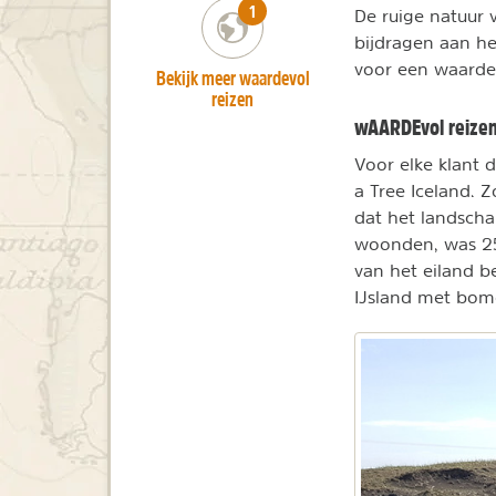
number_of_trips:
1
De ruige natuur 
bijdragen aan h
voor een waarde
Bekijk meer waardevol
reizen
wAARDEvol reizen 
Voor elke klant d
a Tree Iceland. 
dat het landscha
woonden, was 25
van het eiland b
IJsland met bom