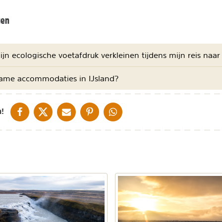
gen
ijn ecologische voetafdruk verkleinen tijdens mijn reis naar
zame accommodaties in IJsland?
DELEN OP FACEBOOK
DELEN OP X
DELEN VIA DE MAIL
DELEN OP PINTEREST
DELEN OP WHATSAPP
!