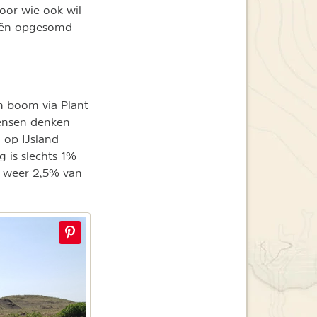
voor wie ook wil
eeën opgesomd
 boom via Plant
ensen denken
 op IJsland
is slechts 1%
r weer 2,5% van