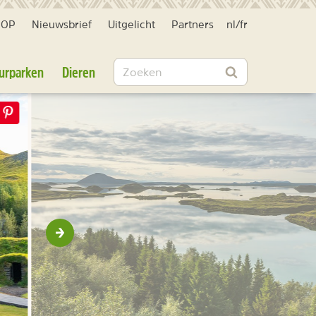
HOP
Nieuwsbrief
Uitgelicht
Partners
nl
/
fr
Zoeken
urparken
Dieren
Zoeken
Volgende