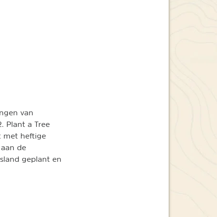
ingen van
. Plant a Tree
t met heftige
j aan de
Jsland geplant en