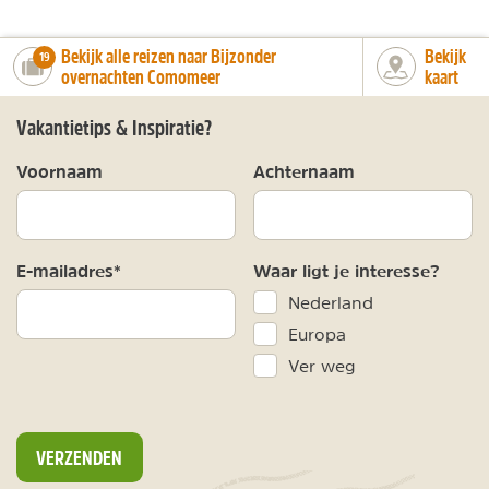
Bekijk alle reizen naar Bijzonder
Bekijk
number_of_trips:
19
overnachten Comomeer
kaart
Vakantietips & Inspiratie?
Voornaam
Achternaam
E-mailadres*
Waar ligt je interesse?
Nederland
Europa
Ver weg
VERZENDEN