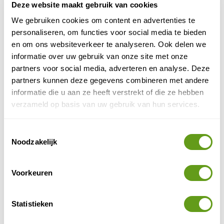
Deze website maakt gebruik van cookies
Individuele reis
We gebruiken cookies om content en advertenties te
Historische herberg met grote tuin en zicht op
personaliseren, om functies voor social media te bieden
Lake Como. Het hotel heeft een restaurant.
en om ons websiteverkeer te analyseren. Ook delen we
BEKIJK
informatie over uw gebruik van onze site met onze
partners voor social media, adverteren en analyse. Deze
Booking.com - Hostel Como
partners kunnen deze gegevens combineren met andere
Individuele reis
informatie die u aan ze heeft verstrekt of die ze hebben
Wie graag voor een betaalbare, gezellige
verzameld op basis van uw gebruik van hun services.
slaapplek bij Como wil gaan, is Ostello Bello een
leuke optie. Ideaal gelegen in Como zelf.
Toestemmingsselectie
BEKIJK
Noodzakelijk
Voorkeuren
5. Agriturismo
vakantieboerderij
Een agriturismo (
) is een leuke
manier om te overnachten bij de locals, op een groene
Statistieken
plek nabij Como. Heerlijk rustig en in contact met de