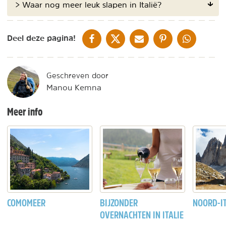
> Waar nog meer leuk slapen in Italië?
DELEN OP FACEBOOK
DELEN OP X
DELEN VIA DE MAIL
DELEN OP PINTEREST
DELEN OP WH
Deel deze pagina!
Geschreven door
Manou Kemna
Meer info
COMOMEER
BIJZONDER
NOORD-IT
OVERNACHTEN IN ITALIE