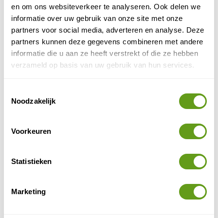
en om ons websiteverkeer te analyseren. Ook delen we
© Naturescanner Mischa
informatie over uw gebruik van onze site met onze
Tour du Mont Blanc
partners voor social media, adverteren en analyse. Deze
partners kunnen deze gegevens combineren met andere
Hou je van nog meer uitdaging, dan zijn er voldoende
informatie die u aan ze heeft verstrekt of die ze hebben
adrenaline boosts te halen door te paragliden, raften
verzameld op basis van uw gebruik van hun services.
of gletsjerklimmen. Valle d’Aosta is ook een populaire
plaats voor wintersport in de Italiaanse Alpen. De
Toestemmingsselectie
skioorden van Courmayeur, Monterosa Ski en la Thuile
Noodzakelijk
hebben pistes tot wel 4.000 meter hoogte.
Aanrader voor rondreis
Voorkeuren
Riksja Travel - Rondreis Noord-Italië
alpenweide naar wijnboerderij
Statistieken
Van
.
Ontdek de veelzijdigheid van Noord-Italië.
Ideaal voor een reis met eigen auto.
Marketing
BEKIJK