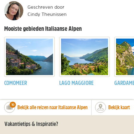
Geschreven door
Cindy Theunissen
Mooiste gebieden Italiaanse Alpen
COMOMEER
LAGO MAGGIORE
GARDAM
number_of_trips:
10
Bekijk alle reizen naar Italiaanse Alpen
Bekijk kaart
Vakantietips & Inspiratie?