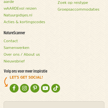
aarde
Zoek op reistype
wAARDEvol reizen
Groepsaccommodaties
Natuurgidsjes.nl
Acties & kortingscodes
NatureScanner
Contact
Samenwerken
Over ons / About us
Nieuwsbrief
Volg ons voor meer inspiratie
LET'S GET SOCIAL!
NATURESCANNER OP FACEBOOK
NATURESCANNER OP INSTAGRAM
NATURESCANNER OP PINTEREST
NATURESCANNER OP YOUTUBE
NATURESCANNER OP TIKTOK