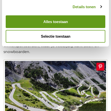
Details tonen
4. Stelvio Nationaal Park en de Stelviopas
Stelvio Nationaal Park
Het
in de Italiaanse Alpen is,
Alles toestaan
met meer dan 1.000 km aan gemarkeerde
wandelpaden, een van de meest geliefde en mooiste
bestemmingen om te wandelen in de bergen in
Selectie toestaan
Europa. In de winter zijn Bormio en Livigno bekende
wintersportoorden, waar je veelzijdig kunt skiën en
snowboarden.