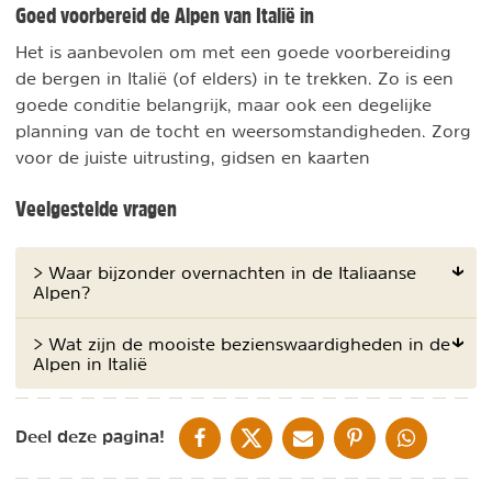
Goed voorbereid de Alpen van Italië in
Het is aanbevolen om met een goede voorbereiding
de bergen in Italië (of elders) in te trekken. Zo is een
goede conditie belangrijk, maar ook een degelijke
planning van de tocht en weersomstandigheden. Zorg
voor de juiste uitrusting, gidsen en kaarten
Veelgestelde vragen
> Waar bijzonder overnachten in de Italiaanse
Alpen?
> Wat zijn de mooiste bezienswaardigheden in de
Alpen in Italië
DELEN OP FACEBOOK
DELEN OP X
DELEN VIA DE MAIL
DELEN OP PINTEREST
DELEN OP WH
Deel deze pagina!