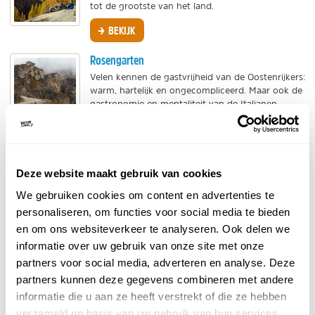
tot de grootste van het land.
BEKIJK
Rosengarten
Velen kennen de gastvrijheid van de Oostenrijkers:
warm, hartelijk en ongecompliceerd. Maar ook de
gastronomie en mentaliteit van de Italianen...
BEKIJK
Merano
Deze website maakt gebruik van cookies
Een van de belangrijkste steden in Zuid-Tirol is
een ideale uitvalsbasis om de natuur in te trekken.
We gebruiken cookies om content en advertenties te
Het is een beetje een mondaine stad en heeft
personaliseren, om functies voor social media te bieden
een...
en om ons websiteverkeer te analyseren. Ook delen we
BEKIJK
informatie over uw gebruik van onze site met onze
partners voor social media, adverteren en analyse. Deze
Südtirol in Italië
partners kunnen deze gegevens combineren met andere
Zuid-Tirol, ook bekend onder de Duitse naam
informatie die u aan ze heeft verstrekt of die ze hebben
Südtirol, de Italiaanse naam Alto Adige (gebied
verzameld op basis van uw gebruik van hun services.
boven de rivier Adige) of kortweg Bolzano, naar