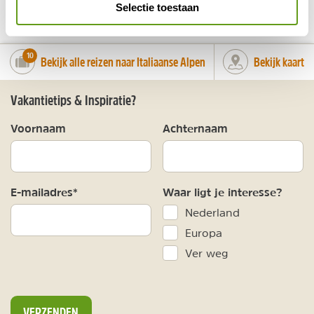
Selectie toestaan
number_of_trips:
10
Bekijk alle reizen naar Italiaanse Alpen
Bekijk kaart
Vakantietips & Inspiratie?
Voornaam
Achternaam
E-mailadres*
Waar ligt je interesse?
Nederland
Europa
Ver weg
VERZENDEN