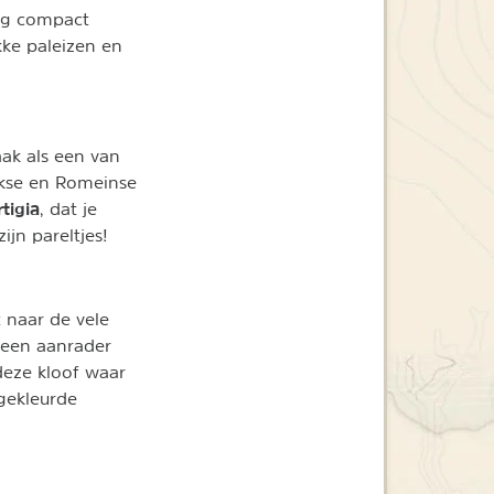
erg compact
kke paleizen en
aak als een van
iekse en Romeinse
rtigia
, dat je
jn pareltjes!
t naar de vele
 een aanrader
 deze kloof waar
 gekleurde