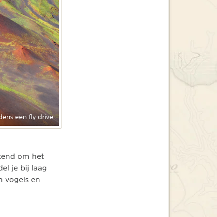
ens een fly drive
ekend om het
l je bij laag
en vogels en