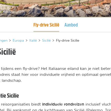
lië rondreis
Huidige pagina
Fly-drive Sicilië
Aanbod
ngen
>
Europa
>
Italië
>
Sicilië
>
Fly-drive Sicilie
icilië
 tijdens een fly-drive? Het Italiaanse eiland kan je niet bet
dreis staat hier voor individuele vrijheid en optimaal geni
 landschap.
ie Sicilie
individuele rondreizen
 reisorganisaties biedt
inclusief vluc
el. Bij aankomst op de luchthaven van Sicilië (Palermo, Tri