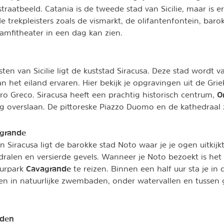
straatbeeld. Catania is de tweede stad van Sicilie, maar is 
e trekpleisters zoals de vismarkt, de olifantenfontein, baro
mfitheater in een dag kan zien.
ten van Sicilie ligt de kuststad Siracusa. Deze stad wordt v
n het eiland ervaren. Hier bekijk je opgravingen uit de Gr
O
atro Greco. Siracusa heeft een prachtig historisch centrum,
g overslaan. De pittoreske Piazzo Duomo en de kathedraal zi
grande
n Siracusa ligt de barokke stad Noto waar je je ogen uitkijk
dralen en versierde gevels. Wanneer je Noto bezoekt is het
Cavagrande
urpark
te reizen. Binnen een half uur sta je in
len in natuurlijke zwembaden, onder watervallen en tussen
nden