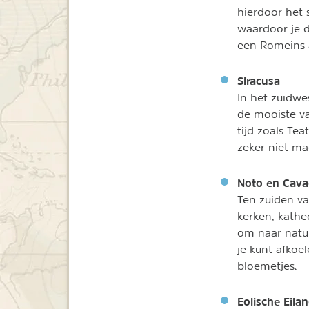
hierdoor het 
waardoor je d
een Romeins a
Siracusa
In het zuidwes
de mooiste va
tijd zoals Te
zeker niet ma
Noto
en Cava
Ten zuiden va
kerken, kathe
om naar natu
je kunt afkoe
bloemetjes.
Eolische Eila