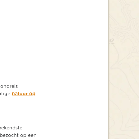
 rondreis
natuur op
htige
 bekendste
 bezocht op een