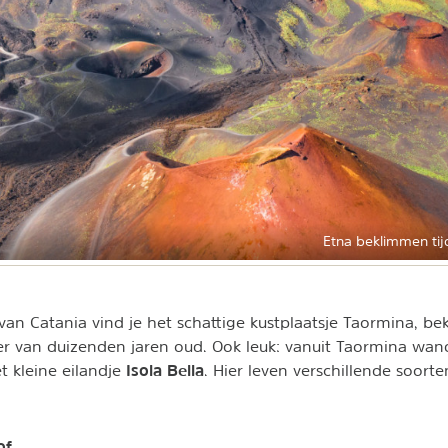
Etna beklimmen tijd
an Catania vind je het schattige kustplaatsje Taormina, b
er van duizenden jaren oud. Ook leuk: vanuit Taormina wande
Isola Bella
t kleine eilandje
. Hier leven verschillende soort
of