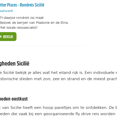
tter Places - Rondreis Sicilië
aatwerk
11-daagse rondreis op maat.
Bezoek de bergen van Madonie en de Etna.
Met lokale reisspecialist!
BEKIJK
heden Sicilië
ve Sicilië bekijk je alles wat het eiland rijk is. Een individuele
storische steden met zon, zee en strand en de meest prac
heden oostkust
st van Sicilie heeft een hoop pareltjes om te ontdekken. De
den die vaak bij een georganiseerde fly drive reis worden