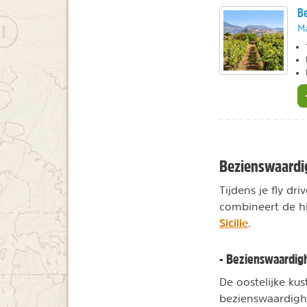
Be
M
Bezienswaardig
Tijdens je fly dri
combineert de hi
Sicilie
.
- Bezienswaardig
De oostelijke ku
bezienswaardighe