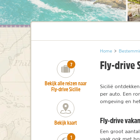
Sici
Home
>
Bestemmi
Fly-drive S
number_of_trips:
7
Bekijk alle reizen naar
Sicilië ontdekken
Fly-drive Sicilie
per auto. Een ron
omgeving en het
Fly-drive vakant
Bekijk kaart
Een groot aantal
number_of_trips:
1
vaak ook met hot