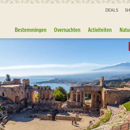
DEALS
S
Bestemmingen
Overnachten
Activiteiten
Natu