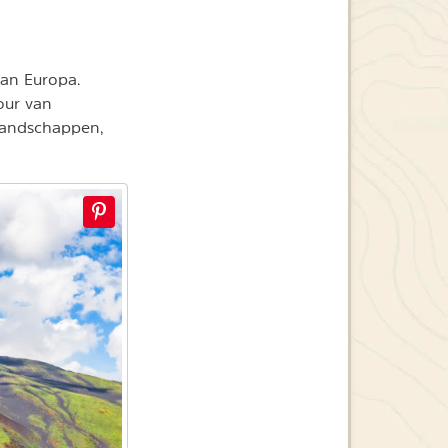
van Europa.
our van
landschappen,