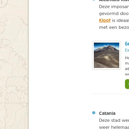
Deze imposant
gevormd door
Kloof
is ideaa
met een bezo
Ge
Ex
Ha
ma
ad
we
Catania
Deze stad wer
weer helemaa