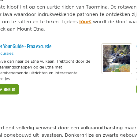
e kloof ligt op een uurtje rijden van Taormina. De rotswan
 lava waardoor indrukwekkende patronen te ontdekken zi
tours
l om te raften en te hiken. Tijdens
wordt de kloof va
ek aan Mount Etna.
t Your Guide - Etna excursie
cursies
lve dag naar de Etna vulkaan. Trektocht door de
anlandschappen op de Etna met
embenemende uitzichten en interessante
etjes.
BEKIJK
d ooit volledig verwoest door een vulkaanuitbarsting maar 
l opgebouwd uit lavasteen. Donkergrijze en zwarte gebou