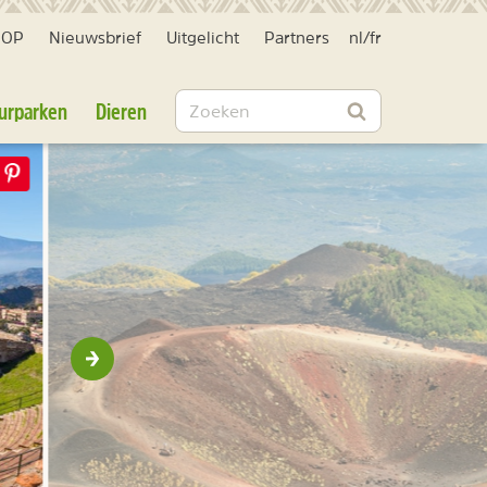
HOP
Nieuwsbrief
Uitgelicht
Partners
nl
/
fr
Zoeken
urparken
Dieren
Zoeken
Volgende