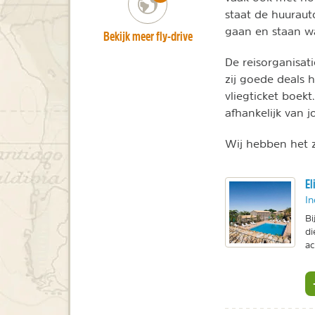
staat de huurauto
gaan en staan wa
Bekijk meer fly-drive
De reisorganisat
zij goede deals
vliegticket boek
afhankelijk van 
Wij hebben het z
El
In
Bi
di
ac