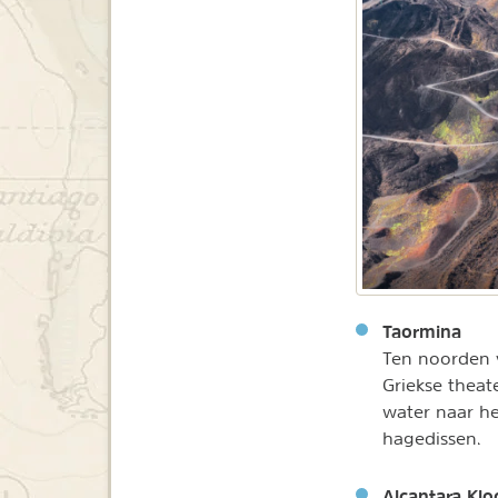
Taormina
Ten noorden v
Griekse theat
water naar he
hagedissen.
Alcantara Klo