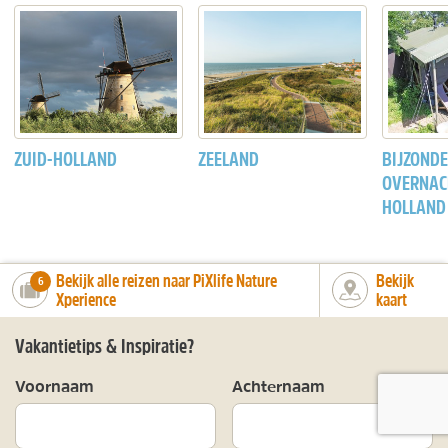
ZUID-HOLLAND
ZEELAND
BIJZOND
OVERNAC
HOLLAND
Bekijk alle reizen naar PiXlife Nature
Bekijk
number_of_trips:
6
Xperience
kaart
Vakantietips & Inspiratie?
Voornaam
Achternaam