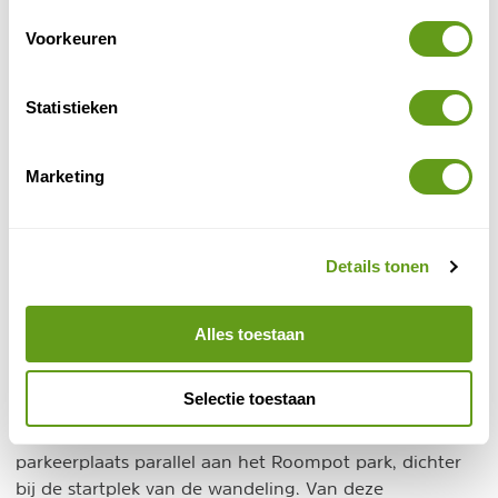
voor het grote publiek onbekende natuurgebied.
Voorkeuren
De inrichting van Kabbelaarsbank start in 1974. Het
betreft dus een relatief nieuw natuurgebied van slechts
Statistieken
twee
een halve eeuw jong. In het gebied zijn
wandelingen uitgezet
: een route met gele en een
route met blauwe bordjes. Op de oostelijke rand van
Marketing
de Kabbelaarsbank zijn twee vogelkijkschermen
geplaatst. Tijdens herfst en winter, als de begroeiing
laag is, heb je met verrekijker en telescoop zicht op de
Details tonen
zandbanken. Voor de meeste fotografen geldt helaas:
afstand te groot.
Alles toestaan
Het verzamelpunt voor de wandeling met gids is
natuurlijk PiXlife. Een aanrader voor ouders met
Selectie toestaan
kinderen en wellicht ook voor de oudere deelnemers, is
om daarna nogmaals te verzamelen op de
parkeerplaats parallel aan het Roompot park, dichter
bij de startplek van de wandeling. Van deze