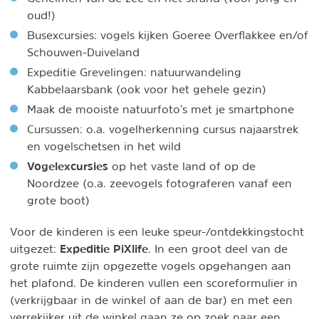
oud!)
Busexcursies: vogels kijken Goeree Overflakkee en/of
Schouwen-Duiveland
Expeditie Grevelingen: natuurwandeling
Kabbelaarsbank (ook voor het gehele gezin)
Maak de mooiste natuurfoto’s met je smartphone
Cursussen: o.a. vogelherkenning cursus najaarstrek
en vogelschetsen in het wild
Vogelexcursies
op het vaste land of op de
Noordzee (o.a. zeevogels fotograferen vanaf een
grote boot)
Voor de kinderen is een leuke speur-/ontdekkingstocht
Expeditie PiXlife
uitgezet:
. In een groot deel van de
grote ruimte zijn opgezette vogels opgehangen aan
het plafond. De kinderen vullen een scoreformulier in
(verkrijgbaar in de winkel of aan de bar) en met een
verrekijker uit de winkel gaan ze op zoek naar een