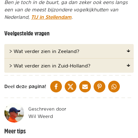
Ben je toch in de buurt, ga dan zeker ook eens langs
een van de meest bijzondere vogelkijkhutten van
TIJ in Stellendam
Nederland,
.
Veelgestelde vragen
> Wat verder zien in Zeeland?
> Wat verder zien in Zuid-Holland?
DELEN OP FACEBOOK
DELEN OP X
DELEN VIA DE MAIL
DELEN OP PINTEREST
DELEN OP WH
Deel deze pagina!
Geschreven door
Wil Weerd
Meer tips