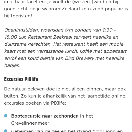
in al haar facetten: je voelt de (westen-)wind en bij
goed zicht zie je waarom Zeeland zo razend populair is
bij toeristen!
Openingstijden: woensdag t/m zondag van 9.30 -
18.00 uur. Restaurant Zeekraal serveert heerlijke en
duurzame gerechten. Het restaurant heeft een mooie
kaart met een verrassende lunch, koffie met appeltaart
en/of een koud biertje van Bird Brewery met heerlijke
hapjes.
Excursies PiXlife
De natuur beleven doe je niet alleen binnen, maar ook
buiten. Zo kun je afhankelijk van het jaargetijde online
excursies boeken via PiXlife:
Bootexcursie naar zeehonden
in het
Grevelingenmeer
Geheimen van de zee en het strand (voor jong én