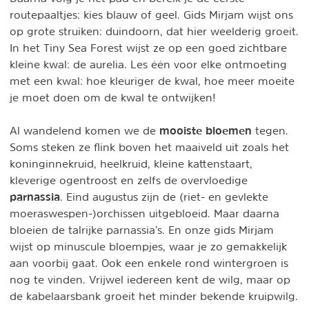
routepaaltjes: kies blauw of geel. Gids Mirjam wijst ons
op grote struiken: duindoorn, dat hier weelderig groeit.
In het Tiny Sea Forest wijst ze op een goed zichtbare
kleine kwal: de aurelia. Les één voor elke ontmoeting
met een kwal: hoe kleuriger de kwal, hoe meer moeite
je moet doen om de kwal te ontwijken!
mooiste bloemen
Al wandelend komen we de
tegen.
Soms steken ze flink boven het maaiveld uit zoals het
koninginnekruid, heelkruid, kleine kattenstaart,
kleverige ogentroost en zelfs de overvloedige
parnassia
. Eind augustus zijn de (riet- en gevlekte
moeraswespen-)orchissen uitgebloeid. Maar daarna
bloeien de talrijke parnassia’s. En onze gids Mirjam
wijst op minuscule bloempjes, waar je zo gemakkelijk
aan voorbij gaat. Ook een enkele rond wintergroen is
nog te vinden. Vrijwel iedereen kent de wilg, maar op
de kabelaarsbank groeit het minder bekende kruipwilg.