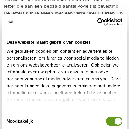
letter die aan een bepaald aantal vogels is bevestigd.
De letters kun je alleen met een verrekijker uitlezen. En
als je alle letters gevonden en ingevuld hebt, vormen
de gevonden letters een woord. Een leuke bezigheid
en tegelijk hebben de kinderen kennis gemaakt met
bijzondere vogels van groot tot klein.
Deze website maakt gebruik van cookies
We gebruiken cookies om content en advertenties te
Wandelen Brouwersdam
personaliseren, om functies voor social media te bieden
en om ons websiteverkeer te analyseren. Ook delen we
Wil en Anna namen zelf deel aan twee
informatie over uw gebruik van onze site met onze
wandelexcursies van PiXlife.
partners voor social media, adverteren en analyse. Deze
partners kunnen deze gegevens combineren met andere
- PiXlife Natuurwandeling Kabbelaarsbank
informatie die u aan ze heeft verstrekt of die ze hebben
Achter de eerder genoemde vakantieparken van
verzameld op basis van uw gebruik van hun services.
Center Parcs en Roompot is uit het oude werkeiland
natuurgebied Kabbelaarsbank
het
ontstaan. PiXlife
Toestemmingsselectie
Nature Xperience organiseert een wandeling met gids,
Noodzakelijk
die uitleg geeft over vooral de flora en fauna van dit