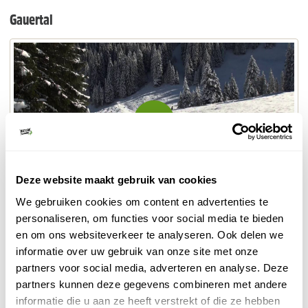
Gauertal
Video
inladen
en
afspelen
Deze website maakt gebruik van cookies
We gebruiken cookies om content en advertenties te
Wandeling tijdens de herfstvakantie in het Gauertal in de
personaliseren, om functies voor social media te bieden
Oostenrijkse Deelstaat Vorarlberg. Wandelen in de sneeuw
en om ons websiteverkeer te analyseren. Ook delen we
is bijzonder mooi, maar hou er rekening mee dat je ook
informatie over uw gebruik van onze site met onze
zonnig weer kunt hebben in de deze periode van het jaar.
partners voor social media, adverteren en analyse. Deze
Video Wim van Schaik.
partners kunnen deze gegevens combineren met andere
informatie die u aan ze heeft verstrekt of die ze hebben