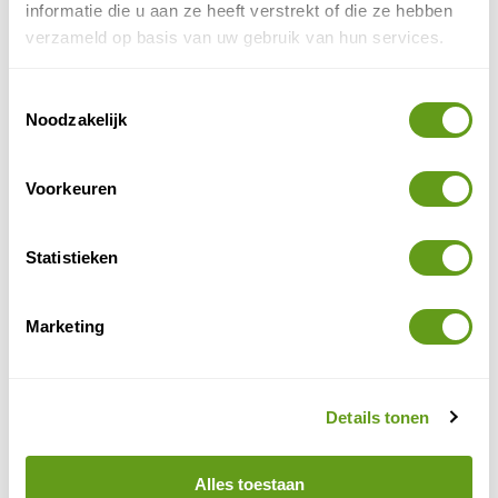
wijnen. Ook als bezoeker kun je hier een workshop
informatie die u aan ze heeft verstrekt of die ze hebben
boeken.
verzameld op basis van uw gebruik van hun services.
Toestemmingsselectie
Noodzakelijk
Voorkeuren
Statistieken
Marketing
Wijnschool
© Naturescanner Jeanine
Details tonen
4. Porto Region across the ages
Alles toestaan