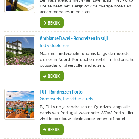
Een vakantiehuis met eigen zwembad? Het Porto
House heeft het. Bekijk ook de overige hotels en
accommodaties in de stad.
BEKIJK
AmbianceTravel - Rondreizen in stijl
Individuele reis
Maak een individuele rondreis langs de mooiste
plekjes in Noord-Portugal en verblijf in historische
pousadas of sfeervolle landhuizen.
BEKIJK
TUI - Rondreizen Porto
Groepsreis, Individuele reis
Bij TUI vind je rondreizen en fly-drives langs alle
parels van Portugal, waaronder WOW Porto. Hier
vind je ook jouw ideale appartement of hotel.
BEKIJK