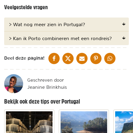
Veelgestelde vragen
> Wat nog meer zien in Portugal?
> Kan ik Porto combineren met een rondreis?
DELEN OP FACEBOOK
DELEN OP X
DELEN VIA DE MAIL
DELEN OP PINTEREST
DELEN OP WH
Deel deze pagina!
Geschreven door
Jeanine Brinkhuis
Bekijk ook deze tips over Portugal