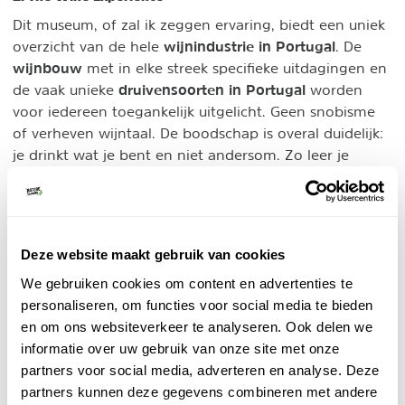
Dit museum, of zal ik zeggen ervaring, biedt een uniek
wijnindustrie in Portugal
overzicht van de hele
. De
wijnbouw
met in elke streek specifieke uitdagingen en
druivensoorten in Portugal
de vaak unieke
worden
voor iedereen toegankelijk uitgelicht. Geen snobisme
of verheven wijntaal. De boodschap is overal duidelijk:
je drinkt wat je bent en niet andersom. Zo leer je
genieten van je eigen smaak. En hoe leuk is het om te
ontdekken dat je smaak breder is dan je dacht? Je
leert al doende wat je mond, je neus en andere
zintuigen toevoegen aan je smaak.
Deze website maakt gebruik van cookies
We gebruiken cookies om content en advertenties te
3. De wijnschool in Porto
personaliseren, om functies voor social media te bieden
De school biedt WSET-gecertificeerde trainingen aan
en om ons websiteverkeer te analyseren. Ook delen we
professionals uit de omgeving. WOW realiseert zich
informatie over uw gebruik van onze site met onze
dat naast goede wijnen, professionele kennis de sleutel
partners voor social media, adverteren en analyse. Deze
is om de wereld verder te ontsluiten voor Portugese
partners kunnen deze gegevens combineren met andere