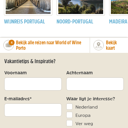
WIJNREIS PORTUGAL
NOORD-PORTUGAL
MADEIRA
Bekijk alle reizen naar World of Wine
Bekijk
number_of_trips:
4
Porto
kaart
Vakantietips & Inspiratie?
Voornaam
Achternaam
E-mailadres*
Waar ligt je interesse?
Nederland
Europa
Ver weg