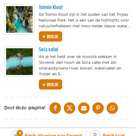
Tolmin Kloof
De Tolmin Kloof ligt in het zuiden van het Triglav
Nationaal Park. Het is een van de highlights voor
natuurliefhebbers met mooi helder blauw water,...
BEKIJK
Soča vallei
Als je het hebt over de mooiste plekken in
Slovenië, dan hoort de Soča vallei met zijn
smaragdgroene rivier, kloven, watervallen en
Triglav als b...
BEKIJK
DELEN OP FACEBOOK
DELEN OP X
DELEN VIA DE MAIL
DELEN OP PINTEREST
DELEN OP WH
Deel deze pagina!
number_of_trips:
12
Bekijk alle reizen naar Slovenië
Bekijk kaart