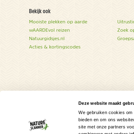
Bekijk ook
Mooiste plekken op aarde
Uitrust
wAARDEvol reizen
Zoek op
Natuurgidsjes.nl
Groeps
Acties & kortingscodes
Deze website maakt gebru
We gebruiken cookies om c
bieden en om ons websitev
site met onze partners vo
combineren met andere inf