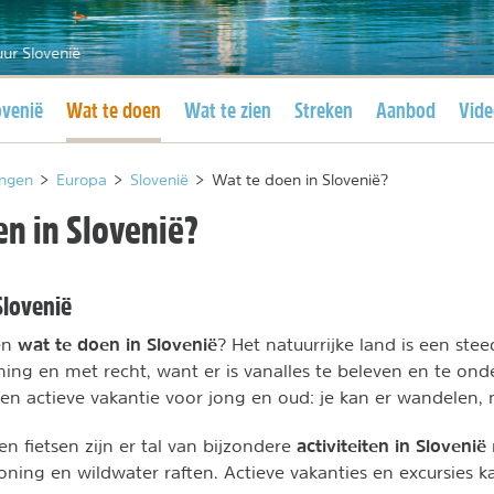
ur Slovenië
idige pagina
Huidige pagina
ovenië
Wat te doen
Wat te zien
Streken
Aanbod
Vide
ngen
>
Europa
>
Slovenië
>
Wat te doen in Slovenië?
en in Slovenië?
 Slovenië
wat te doen in Slovenië
en
? Het natuurrijke land is een st
ng en met recht, want er is vanalles te beleven en te on
een actieve vakantie voor jong en oud: je kan er wandelen, 
activiteiten in Slovenië
n fietsen zijn er tal van bijzondere
oning en wildwater raften. Actieve vakanties en excursies k