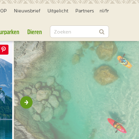
HOP
Nieuwsbrief
Uitgelicht
Partners
nl
/
fr
Zoeken
urparken
Dieren
Zoeken
Volgende