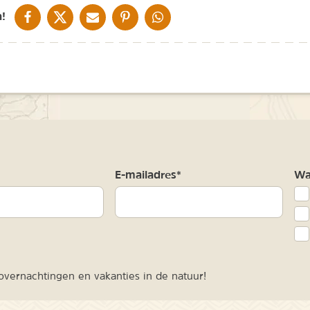
DELEN OP FACEBOOK
DELEN OP X
DELEN VIA DE MAIL
DELEN OP PINTEREST
DELEN OP WHATSAPP
!
m
E-mailadres*
Waa
vernachtingen en vakanties in de natuur!