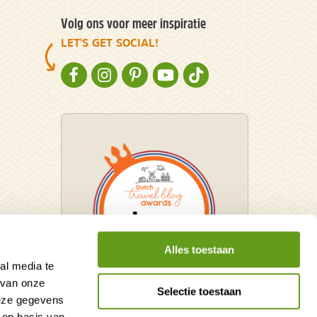
Volg ons voor meer inspiratie
LET'S GET SOCIAL!
NATURESCANNER OP FACEBOOK
NATURESCANNER OP INSTAGRAM
NATURESCANNER OP PINTEREST
NATURESCANNER OP YOUTUBE
NATURESCANNER OP TIKT
Alles toestaan
al media te
 van onze
Selectie toestaan
deze gegevens
Winnaar Dutch Travel Blog
 op basis van