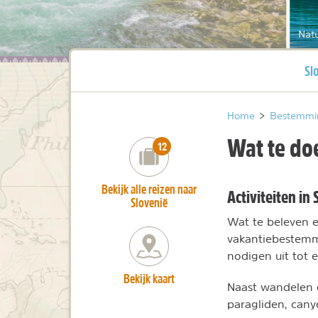
Natu
Hu
Sl
Home
>
Bestemmi
Wat te do
number_of_trips:
12
Bekijk alle reizen naar
Activiteiten in
Slovenië
Wat te beleven 
vakantiebestemmi
nodigen uit tot 
Bekijk kaart
Naast wandelen e
paragliden, cany