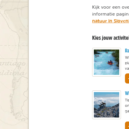
Kijk voor een ov
informatie pagin
natuur in Sloven
Kies jouw activitei
Ra
Wi
pl
va
Wa
Ti
on
ga