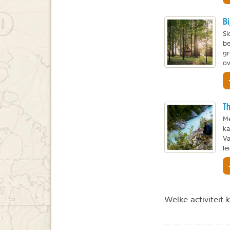
Bi
Sl
be
gr
ov
Th
Me
ka
Va
le
Welke activiteit ki