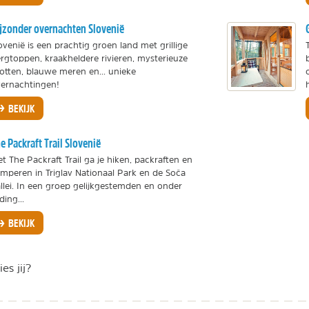
jzonder overnachten Slovenië
ovenië is een prachtig groen land met grillige
rgtoppen, kraakheldere rivieren, mysterieuze
otten, blauwe meren en... unieke
ernachtingen!
h
BEKIJK
e Packraft Trail Slovenië
t The Packraft Trail ga je hiken, packraften en
mperen in Triglav Nationaal Park en de Soča
llei. In een groep gelijkgestemden en onder
iding...
BEKIJK
es jij?