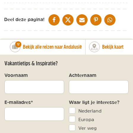
DELEN OP FACEBOOK
DELEN OP X
DELEN VIA DE MAIL
DELEN OP PINTEREST
DELEN OP WH
Deel deze pagina!
number_of_trips:
17
Bekijk alle reizen naar Andalusië
Bekijk kaart
Vakantietips & Inspiratie?
Voornaam
Achternaam
E-mailadres*
Waar ligt je interesse?
Nederland
Europa
Ver weg