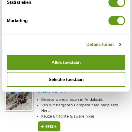
Statistieken
pagina vind je nog meer leuke tips over wat te doen in
natuur in Andalusie
de
.
Marketing
Activiteiten tips
Get Your Guide - Gibraltar
Details tonen
Excursies
Toffe excursie. Kabelbaan Gibraltar en dolfijnen
kijken.
Alles toestaan
BEKIJK
Selectie toestaan
Topo-Aktief - Wandelvakantie Andalusië
Individuele reis
Diverse wandelreizen in Andalusië.
Van wit bergdorp Cómpeta naar badplaats
Nerja.
Keuze uit lichte & zware hikes.
BEKIJK