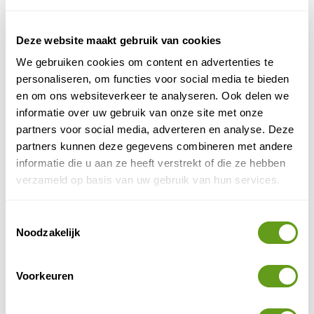
BEKIJK
Deze website maakt gebruik van cookies
Sevilla
We gebruiken cookies om content en advertenties te
Ga op ontdekkingstocht naar de culturele trekpleisters
personaliseren, om functies voor social media te bieden
van Sevilla, de hoofdstad van Andalusië. Bekijk
en om ons websiteverkeer te analyseren. Ook delen we
bijvoorbeeld de indrukwekkende Gotische kathedraal
informatie over uw gebruik van onze site met onze
en beklim de 104,5 meter hoge klokkentoren voor een
partners voor social media, adverteren en analyse. Deze
fenomenaal uitzicht over Sevilla. Bezichtig het
partners kunnen deze gegevens combineren met andere
Koninklijk Paleis met zijn bijzondere mix aan
informatie die u aan ze heeft verstrekt of die ze hebben
bouwstijlen. Ook op culinair gebied staat je hier veel te
verzameld op basis van uw gebruik van hun services.
wachten. Lizette van Reismuts heeft een interessant
tapa's in Sevilla
artikel over de
. De gerechtjes die je
Toestemmingsselectie
hier geserveerd krijgt, zijn werkelijk kunstwerkjes!
Noodzakelijk
naar Andalusië met kinderen
Ga je
? Bezoek dan een
van de vele leuke pretparken en/of heb veel
Voorkeuren
waterplezier in een waterpark. Bekijk ook onze tips
wat te zien in Andalusië
over
. Op onze algemene