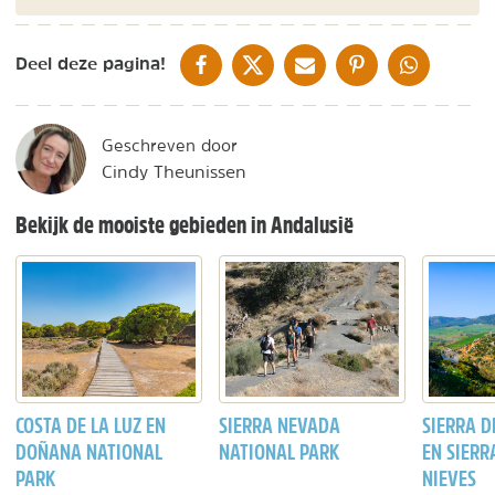
DELEN OP FACEBOOK
DELEN OP X
DELEN VIA DE MAIL
DELEN OP PINTEREST
DELEN OP WH
Deel deze pagina!
Geschreven door
Cindy Theunissen
Bekijk de mooiste gebieden in Andalusië
COSTA DE LA LUZ EN
SIERRA NEVADA
SIERRA 
DOÑANA NATIONAL
NATIONAL PARK
EN SIERR
PARK
NIEVES