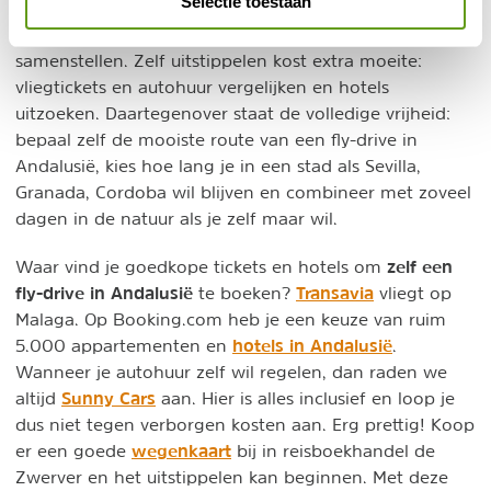
Selectie toestaan
Wie graag volledig zelf bepaalt wat te zien op welk
fly-drive rondreis in Andalusië
moment, kan zelf een
samenstellen. Zelf uitstippelen kost extra moeite:
vliegtickets en autohuur vergelijken en hotels
uitzoeken. Daartegenover staat de volledige vrijheid:
bepaal zelf de mooiste route van een fly-drive in
Andalusië, kies hoe lang je in een stad als Sevilla,
Granada, Cordoba wil blijven en combineer met zoveel
dagen in de natuur als je zelf maar wil.
zelf een
Waar vind je goedkope tickets en hotels om
fly-drive in Andalusië
Transavia
te boeken?
vliegt op
Malaga. Op Booking.com heb je een keuze van ruim
hotels in Andalusië
5.000 appartementen en
.
Wanneer je autohuur zelf wil regelen, dan raden we
Sunny Cars
altijd
aan. Hier is alles inclusief en loop je
dus niet tegen verborgen kosten aan. Erg prettig! Koop
wegenkaart
er een goede
bij in reisboekhandel de
Zwerver en het uitstippelen kan beginnen. Met deze