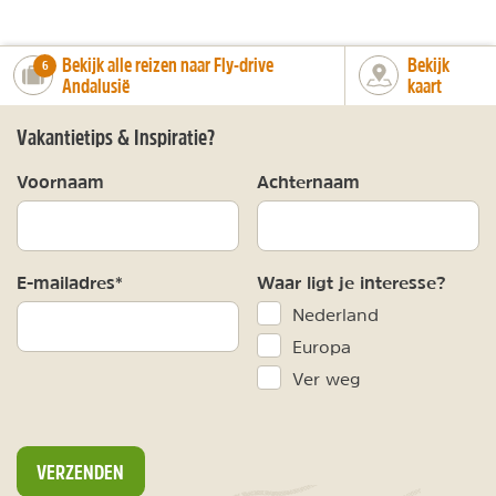
Bekijk alle reizen naar Fly-drive
Bekijk
number_of_trips:
6
Andalusië
kaart
Vakantietips & Inspiratie?
Voornaam
Achternaam
E-mailadres*
Waar ligt je interesse?
Nederland
Europa
Ver weg
VERZENDEN