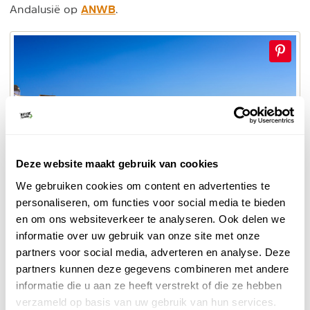
ANWB
Andalusië op
.
Deze website maakt gebruik van cookies
We gebruiken cookies om content en advertenties te
personaliseren, om functies voor social media te bieden
en om ons websiteverkeer te analyseren. Ook delen we
informatie over uw gebruik van onze site met onze
partners voor social media, adverteren en analyse. Deze
partners kunnen deze gegevens combineren met andere
7. De Jong Intra
informatie die u aan ze heeft verstrekt of die ze hebben
De Jong Intra heeft ook een divers aanbod aan
verzameld op basis van uw gebruik van hun services.