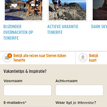
BIJZONDER
ACTIEVE VAKANTIE
DARK SK
OVERNACHTEN OP
TENERIFE
TENERIFE
Bekijk alle reizen naar Sterren kijken
Bekijk
number_of_trips:
4
Tenerife
kaart
Vakantietips & Inspiratie?
Voornaam
Achternaam
E-mailadres*
Waar ligt je interesse?