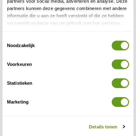
partners voor social media, adverteren en analyse. Deze
partners kunnen deze gegevens combineren met andere
Observatorium in Teide
informatie die u aan ze heeft verstrekt of die ze hebben
verzameld op basis van uw gebruik van hun services.
Eliza was here - Kleinschalig Tenerife
Individuele reis
Toestemmingsselectie
Vind de ideale uitvalsbasis voor jouw actieve reis.
Noodzakelijk
Je boekt een vlucht, huisje en een huurauto. Zo
kan je gelijk de mooiste plekjes ontdekken.
Voorkeuren
BEKIJK
Statistieken
Booking.com - Parador de las Cañadas
Bijzonder overnachten
Marketing
Overnacht in de bekende parador midden in Teide
Nationaal Park.
BEKIJK
Details tonen