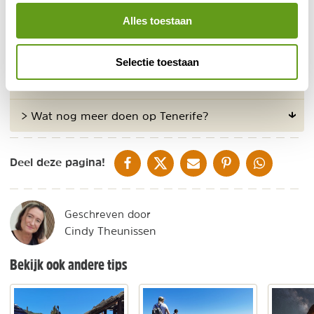
Kijk voor meer informatie op
Webtenerife
.
Alles toestaan
Veelgestelde vragen
Selectie toestaan
> Waar sterren kijken op Tenerife?
> Wat nog meer doen op Tenerife?
DELEN OP FACEBOOK
DELEN OP X
DELEN VIA DE MAIL
DELEN OP PINTEREST
DELEN OP WH
Deel deze pagina!
Geschreven door
Cindy Theunissen
Bekijk ook andere tips