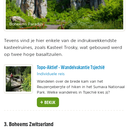
Boheems Paradijs
Tevens vind je hier enkele van de indrukwekkendste
kasteelruïnes, zoals Kasteel Trosky, wat gebouwd werd
op twee hoge basaltzuilen.
Topo-Aktief - Wandelvakantie Tsjechië
Individuele reis
Wandelen over de brede kam van het
Reuzengebergte of hiken in het Sumava Nationaal
Park. Welke wandelreis in Tsjechië kies jij?
BEKIJK
3. Boheems Zwitserland