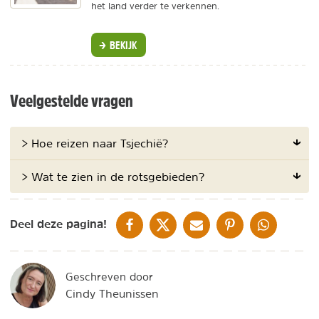
het land verder te verkennen.
BEKIJK
Veelgestelde vragen
> Hoe reizen naar Tsjechië?
> Wat te zien in de rotsgebieden?
DELEN OP FACEBOOK
DELEN OP X
DELEN VIA DE MAIL
DELEN OP PINTEREST
DELEN OP WH
Deel deze pagina!
Geschreven door
Cindy Theunissen