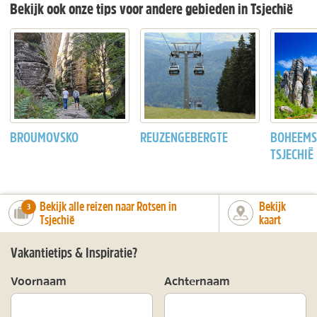
Bekijk ook onze tips voor andere gebieden in Tsjechië
BROUMOVSKO
REUZENGEBERGTE
BOHEEMS 
TSJECHIË
Bekijk alle reizen naar Rotsen in
Bekijk
number_of_trips:
3
Tsjechië
kaart
Vakantietips & Inspiratie?
Voornaam
Achternaam