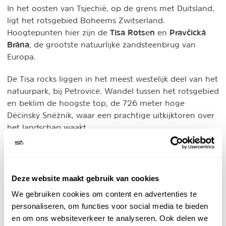
In het oosten van Tsjechië, op de grens met Duitsland,
ligt het rotsgebied Boheems Zwitserland.
Tisa Rotsen
Pravčická
Hoogtepunten hier zijn de
en
Brána
, de grootste natuurlijke zandsteenbrug van
Europa.
De Tisa rocks liggen in het meest westelijk deel van het
natuurpark, bij Petrovice. Wandel tussen het rotsgebied
en beklim de hoogste top, de 726 meter hoge
Děčínský Sněžník, waar een prachtige uitkijktoren over
het landschap waakt.
De grote rotsboog bevindt zich ten oosten van
Hrensko
, in een ander deel van Boheems
Zwitserland. Hrensko is een rustig plaatsje,
Deze website maakt gebruik van cookies
waarvandaan je door de sprookjesachtig
We gebruiken cookies om content en advertenties te
Kamnitzklamm kan wandelen en dan verder door de
personaliseren, om functies voor social media te bieden
bossen naar de Pravčická Brána. Ook deze 10 km lange
en om ons websiteverkeer te analyseren. Ook delen we
hike is betoverend mooi. Aan het eind word je beloond