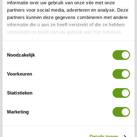
informatie over uw gebruik van onze site met onze
met het zicht op de boog en het sprookjesachtige
partners voor social media, adverteren en analyse. Deze
restaurant wat er tegenaan gebouwd staat. De
partners kunnen deze gegevens combineren met andere
rotsboog is 27 meter breed en 16 meter hoog.
informatie die u aan ze heeft verstrekt of die ze hebben
verzameld op basis van uw gebruik van hun services.
Toestemmingsselectie
Noodzakelijk
Voorkeuren
Statistieken
Marketing
Pravčická rotsboog
Geniet van het uitzicht bij een van de drie bekende
Details tonen