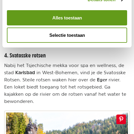
Jetřichovice
uitzichtpunten van
. Het Boheems Paradijs
herbergt tal van bijzondere natuurschatten.
Alles toestaan
Elbezandsteengebergte
De regio sluit aan op het
, een
schitterend gebied op de Duits-Tsjechische grens en
Selectie toestaan
Saksisch Zwitserland.
4. Svatosske rotsen
Nabij het Tsjechische mekka voor spa en wellness, de
Karlsbad
stad
in West-Bohemen, vind je de Svatosske
Eger
Rotsen. Steile rotsen waken hier over de
rivier.
Een loket biedt toegang tot het rotsgebied. Ga
kajakken op de rivier om de rotsen vanaf het water te
bewonderen.