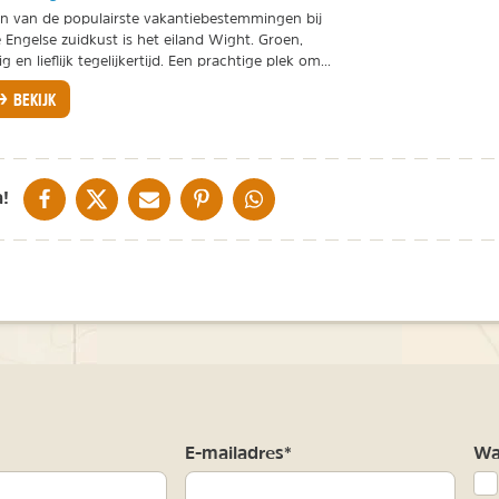
n van de populairste vakantiebestemmingen bij
 Engelse zuidkust is het eiland Wight. Groen,
ig en lieflijk tegelijkertijd. Een prachtige plek om...
BEKIJK
DELEN OP FACEBOOK
DELEN OP X
DELEN VIA DE MAIL
DELEN OP PINTEREST
DELEN OP WHATSAPP
!
m
E-mailadres*
Waa