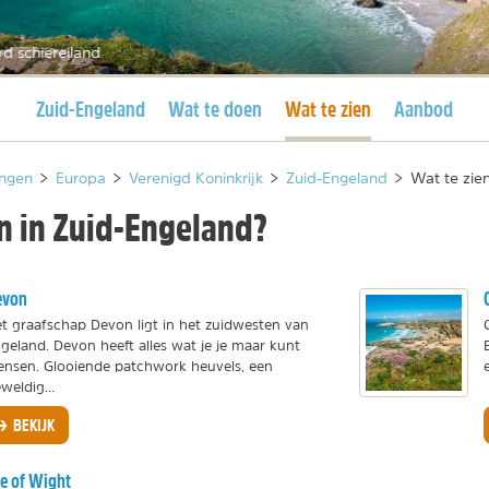
rd schiereiland
Huidige pagina
Huidige pagina
Zuid-Engeland
Wat te doen
Wat te zien
Aanbod
ngen
>
Europa
>
Verenigd Koninkrijk
>
Zuid-Engeland
>
Wat te zie
en in Zuid-Engeland?
evon
t graafschap Devon ligt in het zuidwesten van
geland. Devon heeft alles wat je je maar kunt
nsen. Glooiende patchwork heuvels, een
weldig...
BEKIJK
le of Wight