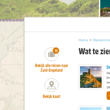
Liza
Home
>
Bestemmi
Wat te zi
number_of_trips:
13
Bekijk alle reizen naar
D
Zuid-Engeland
He
En
we
ge
Bekijk kaart
Is