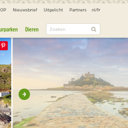
HOP
Nieuwsbrief
Uitgelicht
Partners
nl
/
fr
Zoeken
urparken
Dieren
Zoeken
Volgende