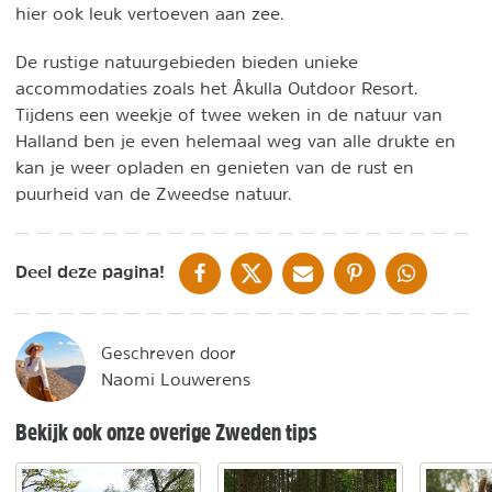
hier ook leuk vertoeven aan zee.
De rustige natuurgebieden bieden unieke
accommodaties zoals het Åkulla Outdoor Resort.
Tijdens een weekje of twee weken in de natuur van
Halland ben je even helemaal weg van alle drukte en
kan je weer opladen en genieten van de rust en
puurheid van de Zweedse natuur.
DELEN OP FACEBOOK
DELEN OP X
DELEN VIA DE MAIL
DELEN OP PINTEREST
DELEN OP WH
Deel deze pagina!
Geschreven door
Naomi Louwerens
Bekijk ook onze overige Zweden tips