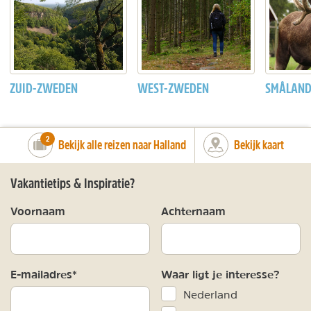
ZUID-ZWEDEN
WEST-ZWEDEN
SMÅLAN
number_of_trips:
2
Bekijk alle reizen naar Halland
Bekijk kaart
Vakantietips & Inspiratie?
Voornaam
Achternaam
E-mailadres*
Waar ligt je interesse?
Nederland