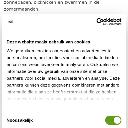
zonnebaden, picknicken en zwemmen in de
zomermaanden.
Deze website maakt gebruik van cookies
We gebruiken cookies om content en advertenties te
personaliseren, om functies voor social media te bieden
en om ons websiteverkeer te analyseren. Ook delen we
informatie over uw gebruik van onze site met onze
partners voor social media, adverteren en analyse. Deze
partners kunnen deze gegevens combineren met andere
informatie die u aan ze heeft verstrekt of die ze hebben
© Naturescanner Naomi
verzameld op basis van uw gebruik van hun services.
Stukje rotskust
Toestemmingsselectie
Duinen en natuurpaden
- het natuurgebied herbergt
Noodzakelijk
ook indrukwekkende duinen en zandheuvels. Deze zijn