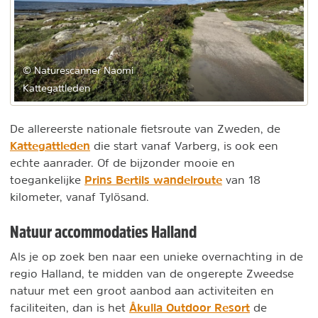
© Naturescanner Naomi
Kattegattleden
De allereerste nationale fietsroute van Zweden, de
Kattegattleden
die start vanaf Varberg, is ook een
echte aanrader. Of de bijzonder mooie en
Prins Bertils wandelroute
toegankelijke
van 18
kilometer, vanaf Tylösand.
Natuur accommodaties Halland
Als je op zoek ben naar een unieke overnachting in de
regio Halland, te midden van de ongerepte Zweedse
natuur met een groot aanbod aan activiteiten en
Åkulla Outdoor Resort
faciliteiten, dan is het
de