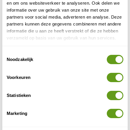
en
en om ons websiteverkeer te analyseren. Ook delen we
afspelen
informatie over uw gebruik van onze site met onze
partners voor social media, adverteren en analyse. Deze
partners kunnen deze gegevens combineren met andere
Ontdek het authentieke Graubünden tijdens een
informatie die u aan ze heeft verstrekt of die ze hebben
wandeling in de natuur. Op deze video een mooie
verzameld op basis van uw gebruik van hun services.
wandeling bij Soliva, in de omgeving van Mutschnengia.
Tijdens het wandelen genieten we van een fraai uitzicht
Toestemmingsselectie
op het dal. Film Wim van Schaik.
Noodzakelijk
Alp Flix
Voorkeuren
Statistieken
Marketing
Video
inladen
en