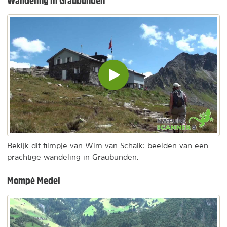
Wandeling in Graubünden
Video
inladen
en
afspelen
Bekijk dit filmpje van Wim van Schaik: beelden van een
prachtige wandeling in Graubünden.
Mompé Medel