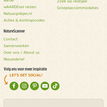
Zoek op reistype
wAARDEvol reizen
Groepsaccommodaties
Natuurgidsjes.nl
Acties & kortingscodes
NatureScanner
Contact
Samenwerken
Over ons / About us
Nieuwsbrief
Volg ons voor meer inspiratie
LET'S GET SOCIAL!
NATURESCANNER OP FACEBOOK
NATURESCANNER OP INSTAGRAM
NATURESCANNER OP PINTEREST
NATURESCANNER OP YOUTUBE
NATURESCANNER OP TIKTOK