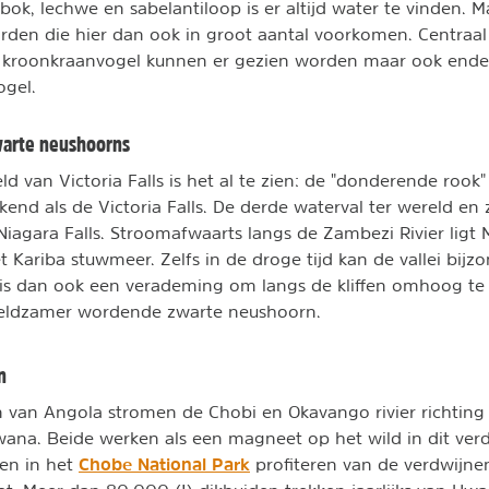
ok, lechwe en sabelantiloop is er altijd water te vinden. M
arden die hier dan ook in groot aantal voorkomen. Centraal
 en kroonkraanvogel kunnen er gezien worden maar ook end
ogel.
warte neushoorns
ld van Victoria Falls is het al te zien: de "donderende rook
ekend als de Victoria Falls. De derde waterval ter wereld en
Niagara Falls. Stroomafwaarts langs de Zambezi Rivier lig
t Kariba stuwmeer. Zelfs in de droge tijd kan de vallei bijz
t is dan ook een verademing om langs de kliffen omhoog te
zeldzamer wordende zwarte neushoorn.
n
 van Angola stromen de Chobi en Okavango rivier richting 
wana. Beide werken als een magneet op het wild in dit ver
Chobe National Park
ten in het
profiteren van de verdwijne