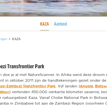
Huidige pagina
KAZA
Aanbod
ngen
>
KAZA
zi Transfrontier Park
n doe je al met NatureScanner. In Afrika werd deze droom 
ant in oktober 2011 zijn de handtekeningen gezet onder de
go-Zambezi Transfrontier Park
Angola
Botsw
. Vijf landen (
,
abwe
) verbinden 450.000 vierkante kilometer savanne, bo
 natuurgebied: Kaza. Vanaf Chobe National Park in Botswa
ariba in Zimbabwe tot aan de Zambezi Region (voorheen Ca