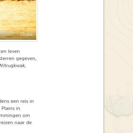
Chobe
ten leven
sterren gegeven,
 Witrugkwak,
dens een reis in
Plains in
stemmingen om
reizen naar de