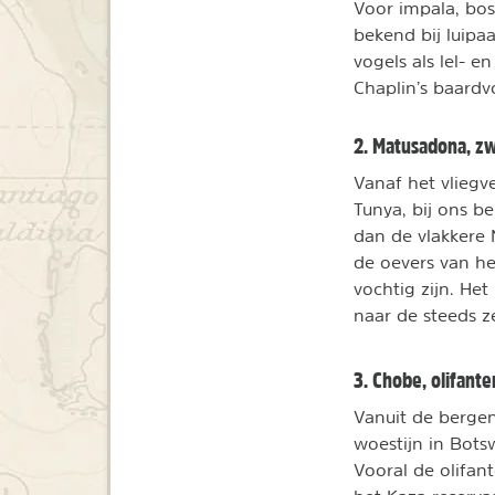
Voor impala, bosb
bekend bij luipa
vogels als lel-
Chaplin’s baardv
2. Matusadona, z
Vanaf het vliegve
Tunya, bij ons b
dan de vlakkere 
de oevers van he
vochtig zijn. He
naar de steeds 
3. Chobe, olifante
Vanuit de bergen
woestijn in Bots
Vooral de olifan