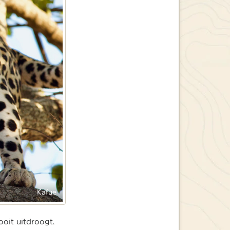
Kafue
oit uitdroogt.