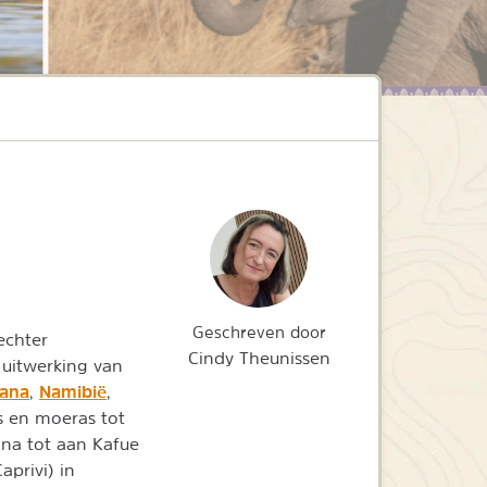
Geschreven door
echter
Cindy Theunissen
 uitwerking van
ana
Namibië
,
,
s en moeras tot
na tot aan Kafue
privi) in