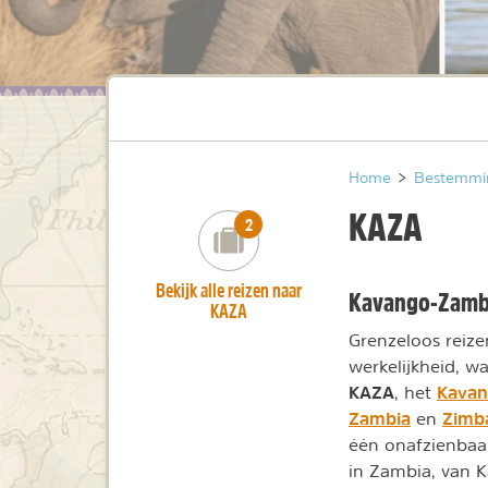
Home
>
Bestemmi
KAZA
number_of_trips:
2
Bekijk alle reizen naar
Kavango-Zambe
KAZA
Grenzeloos reize
werkelijkheid, w
KAZA
Kavan
, het
Zambia
Zimb
en
één onafzienbaar
in Zambia, van K