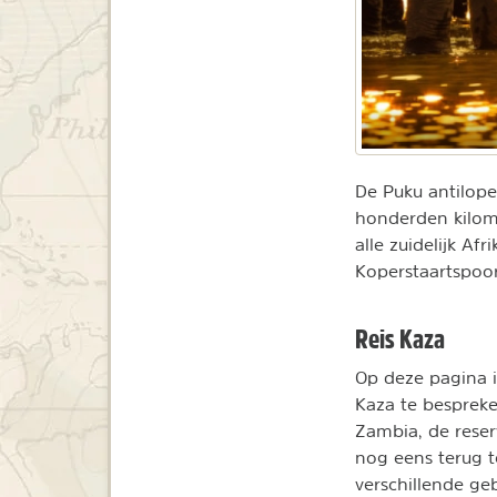
De Puku antilope
honderden kilome
alle zuidelijk Af
Koperstaartspoor
Reis Kaza
Op deze pagina is
Kaza te besprek
Zambia, de rese
nog eens terug t
verschillende ge