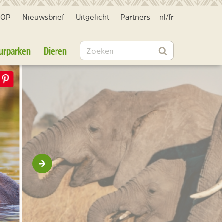
HOP
Nieuwsbrief
Uitgelicht
Partners
nl
/
fr
Zoeken
urparken
Dieren
Zoeken
Volgende