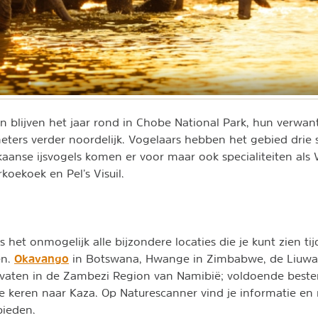
n blijven het jaar rond in Chobe National Park, hun verwan
ters verder noordelijk. Vogelaars hebben het gebied drie 
rikaanse ijsvogels komen er voor maar ook specialiteiten als
koekoek en Pel’s Visuil.
 het onmogelijk alle bijzondere locaties die je kunt zien tij
Okavango
en.
in Botswana, Hwange in Zimbabwe, de Liuwa 
rvaten in de Zambezi Region van Namibië; voldoende be
e keren naar Kaza. Op Naturescanner vind je informatie en 
bieden.