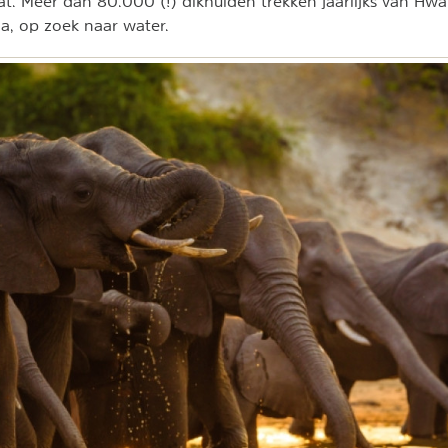
at. Meer dan 80.000 (!) dikhuiden trekken jaarlijks van H
a, op zoek naar water.