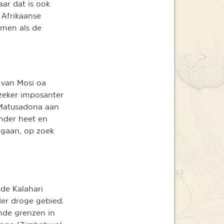
aar dat is ook
 Afrikaanse
emen als de
" van Mosi oa
 zeker imposanter
t Matusadona aan
onder heet en
 gaan, op zoek
de Kalahari
der droge gebied.
nde grenzen in