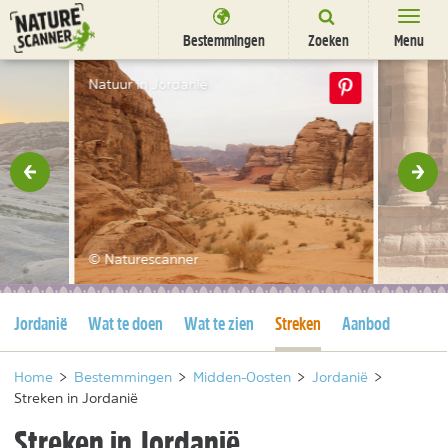
Ga
naar
Bestemmingen
Zoeken
Menu
content
Bestemmingen
Natuur in Jordanië
Overnachten
Activiteiten
rige
Vol
Natuurparken
Dieren
© Naturescanner
DEALS
SHOP
Huidige pagina
Huidige pagina
Jordanië
Wat te doen
Wat te zien
Streken
Aanbod
Nieuwsbrief
Uitgelicht
Partners
/
nl
fr
Home
>
Bestemmingen
>
Midden-Oosten
>
Jordanië
>
Streken in Jordanië
Streken in Jordanië