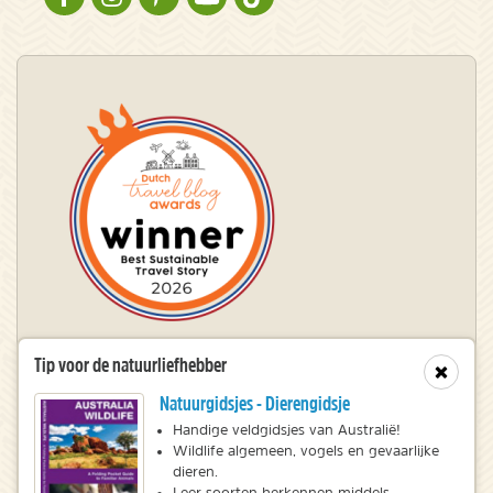
Tip voor de natuurliefhebber
Winnaar Dutch Travel Blog Awards
Sluit
Natuurgidsjes - Dierengidsje
Handige veldgidsjes van Australië!
© 2010 – 2026 NatureScanner.nl
Wildlife algemeen, vogels en gevaarlijke
dieren.
Veelgestelde vragen
Leer soorten herkennen middels