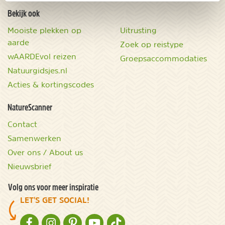
Bekijk ook
Mooiste plekken op
Uitrusting
aarde
Zoek op reistype
wAARDEvol reizen
Groepsaccommodaties
Natuurgidsjes.nl
Acties & kortingscodes
NatureScanner
Contact
Samenwerken
Over ons / About us
Nieuwsbrief
Volg ons voor meer inspiratie
LET'S GET SOCIAL!
NATURESCANNER OP FACEBOOK
NATURESCANNER OP INSTAGRAM
NATURESCANNER OP PINTEREST
NATURESCANNER OP YOUTUBE
NATURESCANNER OP TIKTOK