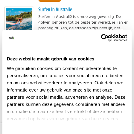
Surfen in Australie
Surfen in Australië is simpelweg geweldig. De
golven behoren tot de beste ter wereld, je kan er
prachtig duiken, de stranden zijn heerlijk, het...
BEKIJK
Wandelen in Australie
Deze website maakt gebruik van cookies
Australië biedt fantastische mogelijkheden om te
hiken. Het veelzijdige karakter van het land, de
We gebruiken cookies om content en advertenties te
ongereptheid van veel wandelgebieden en het...
personaliseren, om functies voor social media te bieden
BEKIJK
en om ons websiteverkeer te analyseren. Ook delen we
informatie over uw gebruik van onze site met onze
partners voor social media, adverteren en analyse. Deze
DELEN OP FACEBOOK
DELEN OP X
DELEN VIA DE MAIL
DELEN OP PINTEREST
DELEN OP WH
Deel deze pagina!
partners kunnen deze gegevens combineren met andere
informatie die u aan ze heeft verstrekt of die ze hebben
verzameld op basis van uw gebruik van hun services.
number_of_trips:
8
Bekijk alle reizen naar Queensland
Bekijk kaart