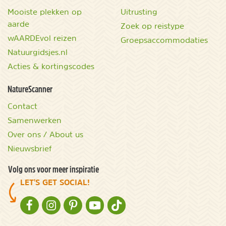
Mooiste plekken op
Uitrusting
aarde
Zoek op reistype
wAARDEvol reizen
Groepsaccommodaties
Natuurgidsjes.nl
Acties & kortingscodes
NatureScanner
Contact
Samenwerken
Over ons / About us
Nieuwsbrief
Volg ons voor meer inspiratie
LET'S GET SOCIAL!
NATURESCANNER OP FACEBOOK
NATURESCANNER OP INSTAGRAM
NATURESCANNER OP PINTEREST
NATURESCANNER OP YOUTUBE
NATURESCANNER OP TIKTOK