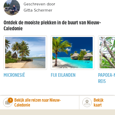
Geschreven door
Gitta Schermer
Ontdek de mooiste plekken in de buurt van Nieuw-
Caledonie
MICRONESIË
FIJI EILANDEN
PAPOEA-
REIS
Bekijk alle reizen naar Nieuw-
Bekijk
number_of_trips:
1
Caledonie
kaart