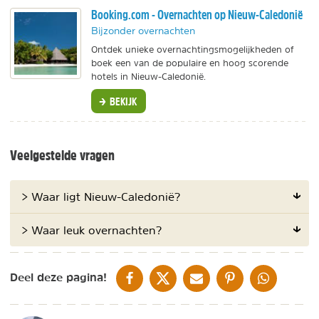
Booking.com - Overnachten op Nieuw-Caledonië
Bijzonder overnachten
Ontdek unieke overnachtingsmogelijkheden of
boek een van de populaire en hoog scorende
hotels in Nieuw-Caledonië.
BEKIJK
Veelgestelde vragen
> Waar ligt Nieuw-Caledonië?
> Waar leuk overnachten?
DELEN OP FACEBOOK
DELEN OP X
DELEN VIA DE MAIL
DELEN OP PINTEREST
DELEN OP WH
Deel deze pagina!