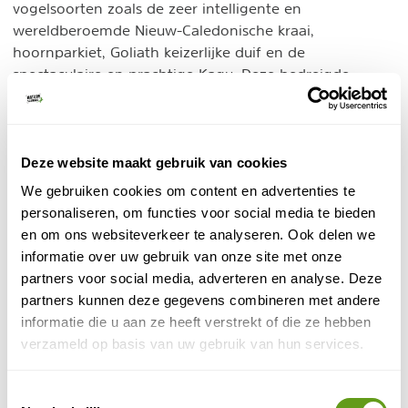
vogelsoorten zoals de zeer intelligente en
wereldberoemde Nieuw-Caledonische kraai,
hoornparkiet, Goliath keizerlijke duif en de
spectaculaire en prachtige Kagu. Deze bedreigde
vogelsoort is alleen te vinden in Nieuw-Caledonië en
wordt ook wel "de geest van het woud" genoemd.
Voor vogelaars zijn de eilanden dan ook een
uitstekende reisbestemming.
Deze website maakt gebruik van cookies
We gebruiken cookies om content en advertenties te
personaliseren, om functies voor social media te bieden
en om ons websiteverkeer te analyseren. Ook delen we
informatie over uw gebruik van onze site met onze
partners voor social media, adverteren en analyse. Deze
partners kunnen deze gegevens combineren met andere
informatie die u aan ze heeft verstrekt of die ze hebben
verzameld op basis van uw gebruik van hun services.
Toestemmingsselectie