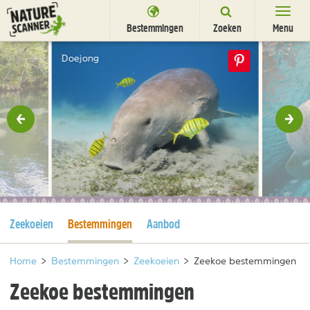
Ga
naar
Bestemmingen
Zoeken
Menu
content
Bestemmingen
Doejong
Overnachten
Activiteiten
rige
Vol
Natuurparken
Dieren
DEALS
SHOP
Huidige pagina
Huidige pagina
Zeekoeien
Bestemmingen
Aanbod
Nieuwsbrief
Uitgelicht
Partners
/
nl
fr
Home
>
Bestemmingen
>
Zeekoeien
>
Zeekoe bestemmingen
Zeekoe bestemmingen