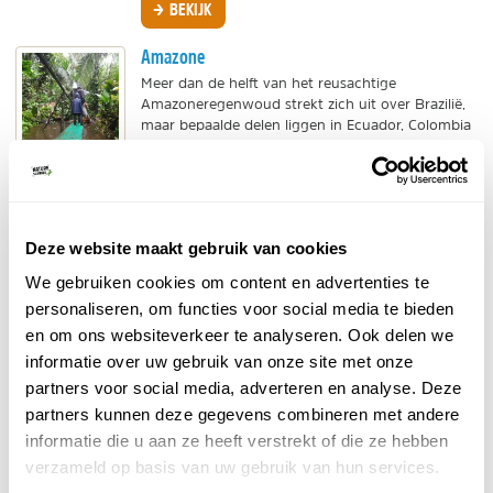
BEKIJK
Amazone
Meer dan de helft van het reusachtige
Amazoneregenwoud strekt zich uit over Brazilië,
maar bepaalde delen liggen in Ecuador, Colombia
en Venezuela....
BEKIJK
Senegal
Deze website maakt gebruik van cookies
Hoe is de natuur in Senegal en wat zijn de
mooiste gebieden van het land? Op
We gebruiken cookies om content en advertenties te
NatureScanner lees je meer over een natuurreis
personaliseren, om functies voor social media te bieden
naar deze Afrikaanse...
en om ons websiteverkeer te analyseren. Ook delen we
BEKIJK
informatie over uw gebruik van onze site met onze
partners voor social media, adverteren en analyse. Deze
partners kunnen deze gegevens combineren met andere
DELEN OP FACEBOOK
DELEN OP X
DELEN VIA DE MAIL
DELEN OP PINTEREST
DELEN OP WH
Deel deze pagina!
informatie die u aan ze heeft verstrekt of die ze hebben
verzameld op basis van uw gebruik van hun services.