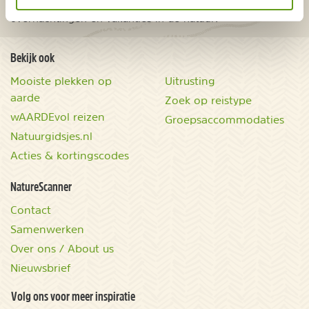
Onontdekte plekjes en leuke aanbiedingen voor
overnachtingen en vakanties in de natuur!
Bekijk ook
Mooiste plekken op
Uitrusting
aarde
Zoek op reistype
wAARDEvol reizen
Groepsaccommodaties
Natuurgidsjes.nl
Acties & kortingscodes
NatureScanner
Contact
Samenwerken
Over ons / About us
Nieuwsbrief
Volg ons voor meer inspiratie