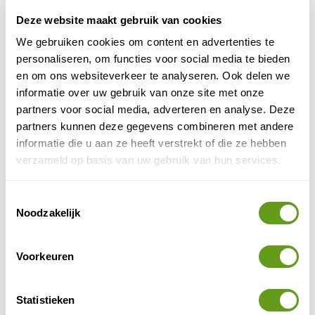
Pantanal
Deze website maakt gebruik van cookies
Een van de rijkste natuurgebieden in Zuid-
We gebruiken cookies om content en advertenties te
Amerika is de moerassige Pantanal in Brazilië. De
oppervlakte is groter dan die van Nederland en...
personaliseren, om functies voor social media te bieden
en om ons websiteverkeer te analyseren. Ook delen we
BEKIJK
informatie over uw gebruik van onze site met onze
partners voor social media, adverteren en analyse. Deze
Handige veldgidsen om mee te nemen op je reis in
partners kunnen deze gegevens combineren met andere
Brazilië:
informatie die u aan ze heeft verstrekt of die ze hebben
verzameld op basis van uw gebruik van hun services.
TIP - Natuurgidsen Brazilië
Reisgidsen
Veldgidsen met veel voorkomende vogels en
Toestemmingsselectie
dieren om te zien tijdens een natuurreis. Op de
Noodzakelijk
achtergrond de beste gebieden om wildlife te
zien.
Voorkeuren
BEKIJK
Statistieken