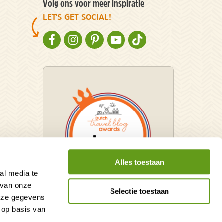
Volg ons voor meer inspiratie
LET'S GET SOCIAL!
NATURESCANNER OP FACEBOOK
NATURESCANNER OP INSTAGRAM
NATURESCANNER OP PINTEREST
NATURESCANNER OP YOUTUBE
NATURESCANNER OP TIKT
Alles toestaan
al media te
 van onze
Selectie toestaan
deze gegevens
Winnaar Dutch Travel Blog
 op basis van
Awards