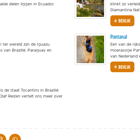
aalde delen liggen in Ecuador,
klinkt zo verlei
Diamantina Nati
BEKIJK
Pantanal
n ter wereld zijn de Iguazu
Een van de rijk
s van Brazilië, Paraguay en
moerassige Pant
van Nederland e
BEKIJK
s de staat Tocantins in Brazilië
Olaf Reizen vertelt ons meer over
IA DE MAIL
DELEN OP PINTEREST
DELEN OP WHATSAPP