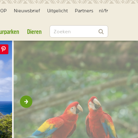
HOP
Nieuwsbrief
Uitgelicht
Partners
nl
/
fr
Zoeken
urparken
Dieren
Zoeken
Volgende