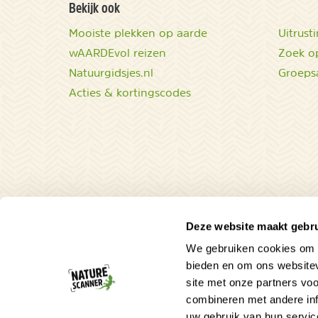
Bekijk ook
Mooiste plekken op aarde
Uitrust
wAARDEvol reizen
Zoek op
Natuurgidsjes.nl
Groeps
Acties & kortingscodes
Deze website maakt gebru
We gebruiken cookies om c
Tip voor de natuurliefhebber!
bieden en om ons websitev
site met onze partners vo
TIP - Natuurgidsen Brazilië
combineren met andere inf
Veldgidsen met veel voorkomende vogels en d
uw gebruik van hun servic