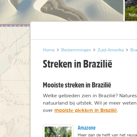
Natu
Home
>
Bestemmingen
>
Zuid-Amerika
>
Bra
Streken in Brazilië
Mooiste streken in Brazilië
Welke gebieden zien in Brazilië? Nature
natuurland bij uitstek. Wil je meer weten
mooiste plekken in Brazilië
over
.
Amazone
Meer dan de helft van het reu