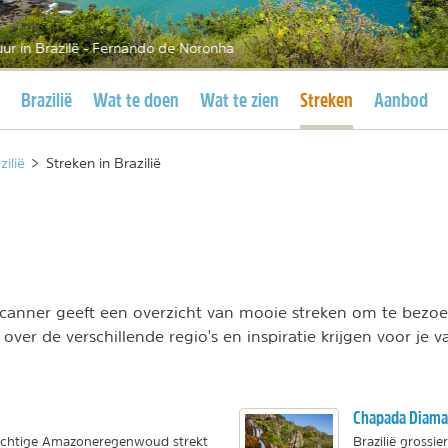
ur in Brazilë - Fernando de Noronha
Huidige pagina
Huidige pagina
Brazilië
Wat te doen
Wat te zien
Streken
Aanbod
zilië
>
Streken in Brazilië
scanner geeft een overzicht van mooie streken om te bezoek
 over de verschillende regio's en inspiratie krijgen voor je 
Chapada Diaman
sachtige Amazoneregenwoud strekt
Brazilië grossi