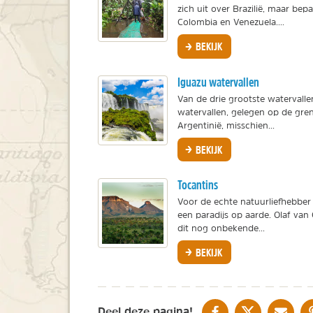
zich uit over Brazilië, maar bep
Colombia en Venezuela....
BEKIJK
Iguazu watervallen
Van de drie grootste watervalle
watervallen, gelegen op de gren
Argentinië, misschien...
BEKIJK
Tocantins
Voor de echte natuurliefhebber i
een paradijs op aarde. Olaf van 
dit nog onbekende...
BEKIJK
DELEN OP FACEBOOK
DELEN OP X
DELEN V
Deel deze pagina!