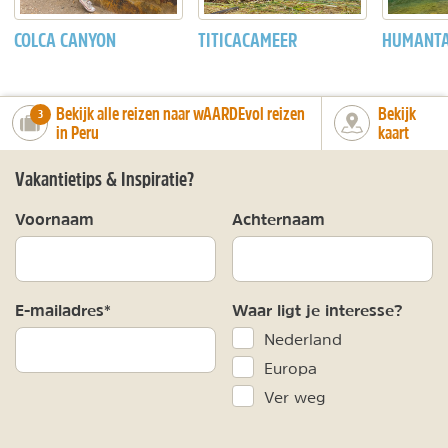
COLCA CANYON
TITICACAMEER
HUMANTA
Bekijk alle reizen naar wAARDEvol reizen
Bekijk
number_of_trips:
3
in Peru
kaart
Vakantietips & Inspiratie?
Voornaam
Achternaam
E-mailadres*
Waar ligt je interesse?
Nederland
Europa
Ver weg