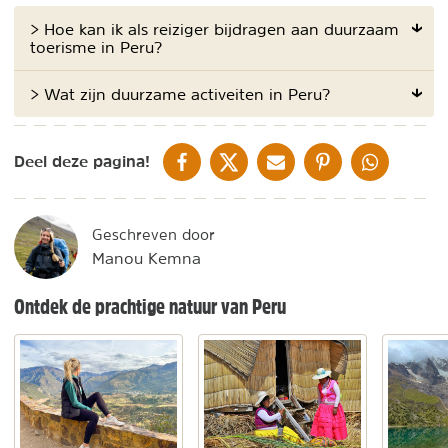
> Hoe kan ik als reiziger bijdragen aan duurzaam
toerisme in Peru?
> Wat zijn duurzame activeiten in Peru?
DELEN OP FACEBOOK
DELEN OP X
DELEN VIA DE MAIL
DELEN OP PINTEREST
DELEN OP WH
Deel deze pagina!
Geschreven door
Manou Kemna
Ontdek de prachtige natuur van Peru