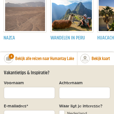
NAZCA
WANDELEN IN PERU
HUACACH
number_of_trips:
4
Bekijk alle reizen naar Humantay Lake
Bekijk kaart
Vakantietips & Inspiratie?
Voornaam
Achternaam
E-mailadres*
Waar ligt je interesse?
Nederland