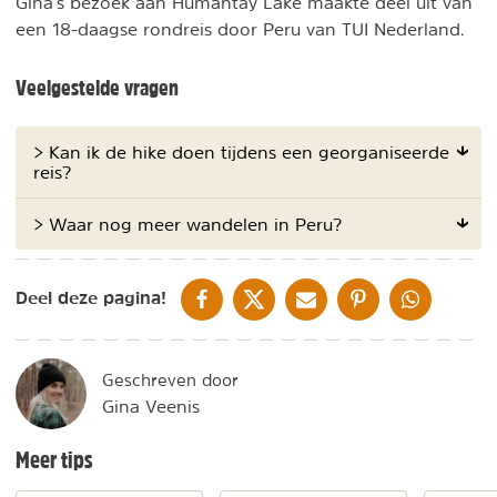
Gina's bezoek aan Humantay Lake maakte deel uit van
een 18-daagse rondreis door Peru van TUI Nederland.
Veelgestelde vragen
> Kan ik de hike doen tijdens een georganiseerde
reis?
> Waar nog meer wandelen in Peru?
DELEN OP FACEBOOK
DELEN OP X
DELEN VIA DE MAIL
DELEN OP PINTEREST
DELEN OP WH
Deel deze pagina!
Geschreven door
Gina Veenis
Meer tips