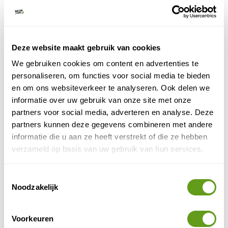
Riksja Travel - Bouwsteen Humantay
Bouwstenen
Bouwsteen van 2 dagen.
Deze website maakt gebruik van cookies
Dag 1 in kleine groep hiken naar het meer.
We gebruiken cookies om content en advertenties te
Dag 2 vertrek uit Cuzco of verleng met bijv.
personaliseren, om functies voor social media te bieden
Machu Picchu.
en om ons websiteverkeer te analyseren. Ook delen we
BEKIJK
informatie over uw gebruik van onze site met onze
partners voor social media, adverteren en analyse. Deze
partners kunnen deze gegevens combineren met andere
Zelf een taxi boeken naar Humantay Lake
informatie die u aan ze heeft verstrekt of die ze hebben
Zelf had ik niet zoveel zin om met een groep op pad
verzameld op basis van uw gebruik van hun services.
te gaan, dus regelde ik mijn vervoer naar Humantay
Lake zelf. Er zijn meerdere taxibedrijven die dit
Toestemmingsselectie
aanbieden. Je wordt dan opgehaald wanneer je wilt
Noodzakelijk
en de chauffeur blijft netjes wachten tot je klaar bent
met de hike. Doordat je zelf je tijdstip kan kiezen om
Voorkeuren
weg te gaan, heb je de kans om de rest van de