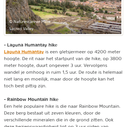
© Naturescanner Mirre
Sacred Valley
- Laguna Humantay hike
Laguna Humantay
is een gletsjermeer op 4200 meter
hoogte. De rit naar het startpunt van de hike, op 3800
meter hoogte, duurt ongeveer 3 uur. Vervolgens
wandel je omhoog in ruim 1,5 uur. De route is helemaal
niet lang en moeilijk, maar door de hoogte kan het
toch best pittig zijn.
- Rainbow Mountain hike
Een hele populaire hike is die naar Rainbow Mountain.
Deze berg bestaat uit zeven kleuren, door de
verschillende mineralen die in de grond zitten. Ook
deze bezienswaardigheid ligt op 3 uur rijden van