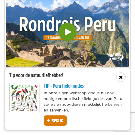
Video
inladen
en
afspelen
Tip voor de natuurliefhebber!
In deze video laten we je zien wat je te wachten staat
Sluit
tijdens de rondreis van TUI.
TIP - Peru field guides
In onze eigen webshop vind je nu ook
Rondreis Peru boeken
nuttige en praktische field guides van Peru:
vogels en zoogdieren makkelijk herkennen
Deze 18-daagse rondreis door Peru maakte ik in
en aanvinken.
TUI Nederland
samenwerking met
. Naast
BEKIJK
groepsrondreizen hebben zij ook individuele reizen als
fly-drive
.