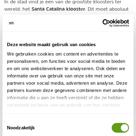
In de stad vind je één van de grootste kloosters ter
Santa Catalina klooster
wereld: het
. Dit moet absoluut
op je lijstje als je hier bent, want je kunt er uren
rondstruinen tussen de terracotta, blauwe en witte
gebouwen. Op iedere hoek vind je weer een nieuw
interessant straatje of sfeervol pleintje. Ook heeft
Deze website maakt gebruik van cookies
Arequipa heel veel leuke koffietentjes, zoals Ristretto
Coffee House, Casona Salen en Eco Brunch. Om de
We gebruiken cookies om content en advertenties te
hoek van het Santa Catalina klooster is 13 MONJAS een
personaliseren, om functies voor social media te bieden
aanrader. Hier kun je heerlijk in de zon zitten en
en om ons websiteverkeer te analyseren. Ook delen we
mensen kijken op het terras.
informatie over uw gebruik van onze site met onze
partners voor social media, adverteren en analyse. Deze
partners kunnen deze gegevens combineren met andere
informatie die u aan ze heeft verstrekt of die ze hebben
verzameld op basis van uw gebruik van hun services.
Toestemmingsselectie
Noodzakelijk