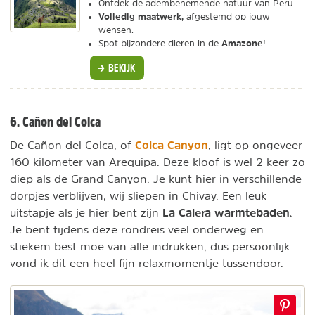
Ontdek de adembenemende natuur van Peru.
Volledig maatwerk,
afgestemd op jouw
wensen.
Amazone
Spot bijzondere dieren in de
!
BEKIJK
6. Cañon del Colca
Colca Canyon
De Cañon del Colca, of
, ligt op ongeveer
160 kilometer van Arequipa. Deze kloof is wel 2 keer zo
diep als de Grand Canyon. Je kunt hier in verschillende
dorpjes verblijven, wij sliepen in Chivay. Een leuk
La Calera warmtebaden
uitstapje als je hier bent zijn
.
Je bent tijdens deze rondreis veel onderweg en
stiekem best moe van alle indrukken, dus persoonlijk
vond ik dit een heel fijn relaxmomentje tussendoor.