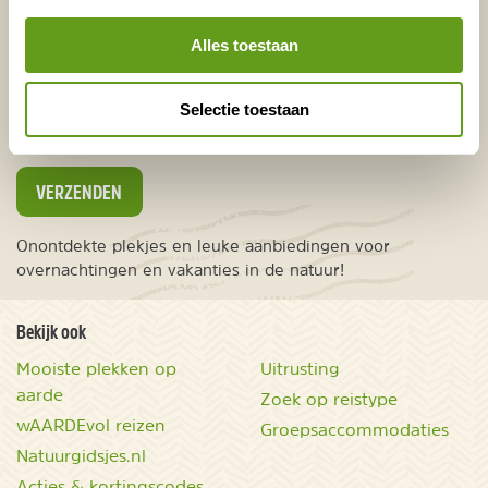
E-mailadres*
Waar ligt je interesse?
Nederland
Alles toestaan
Europa
Ver weg
Selectie toestaan
VERZENDEN
Onontdekte plekjes en leuke aanbiedingen voor
overnachtingen en vakanties in de natuur!
Bekijk ook
Mooiste plekken op
Uitrusting
aarde
Zoek op reistype
wAARDEvol reizen
Groepsaccommodaties
Natuurgidsjes.nl
Acties & kortingscodes