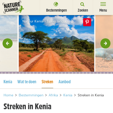
Ga
naar
Bestemmingen
Zoeken
Menu
content
Bestemmingen
Natuur Kenia - Tsavo landschap
Overnachten
Activiteiten
rige
Vol
Natuurparken
Dieren
DEALS
SHOP
Huidige pagina
Huidige pagina
Kenia
Wat te doen
Streken
Aanbod
Nieuwsbrief
Uitgelicht
Partners
/
nl
fr
Home
>
Bestemmingen
>
Afrika
>
Kenia
>
Streken in Kenia
Streken in Kenia