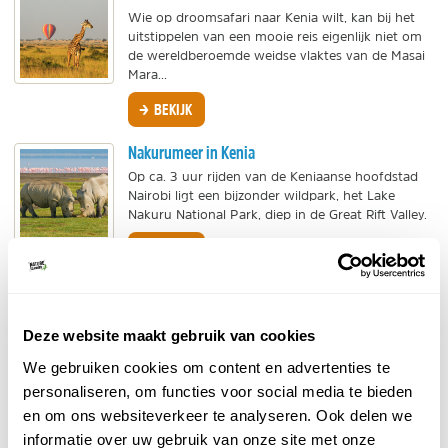
Wie op droomsafari naar Kenia wilt, kan bij het
uitstippelen van een mooie reis eigenlijk niet om
de wereldberoemde weidse vlaktes van de Masai
Mara...
BEKIJK
Nakurumeer in Kenia
Op ca. 3 uur rijden van de Keniaanse hoofdstad
Nairobi ligt een bijzonder wildpark, het Lake
Nakuru National Park, diep in de Great Rift Valley.
BEKIJK
Shimba Hills
Natuurpark in de buurt van de Keniaanse kust en
Deze website maakt gebruik van cookies
Mombasa. Bij de samenvloeiing van vier rivieren
ligt een mooi reservaat met bijzondere dieren,
We gebruiken cookies om content en advertenties te
zoals...
personaliseren, om functies voor social media te bieden
BEKIJK
en om ons websiteverkeer te analyseren. Ook delen we
informatie over uw gebruik van onze site met onze