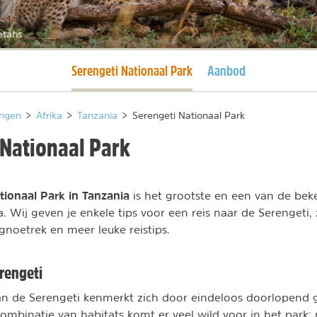
etahs
Huidige pagina
Serengeti Nationaal Park
Aanbod
ngen
>
Afrika
>
Tanzania
>
Serengeti Nationaal Park
 Nationaal Park
tionaal Park in Tanzania
is het grootste en een van de bek
. Wij geven je enkele tips voor een reis naar de Serengeti,
gnoetrek en meer leuke reistips.
erengeti
n de Serengeti kenmerkt zich door eindeloos doorlopend g
ombinatie van habitats komt er veel wild voor in het park; 