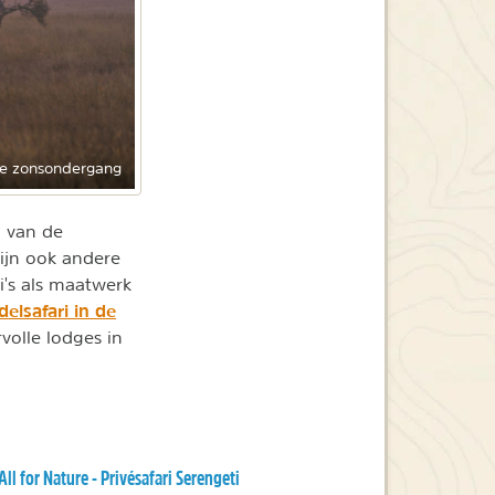
ge zonsondergang
n van de
ijn ook andere
i's als maatwerk
elsafari in de
volle lodges in
All for Nature - Privésafari Serengeti