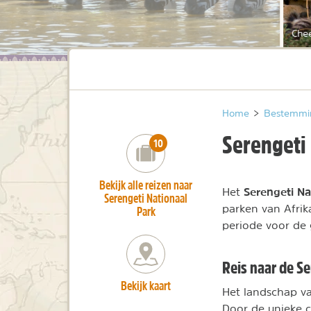
Che
Home
>
Bestemmi
Serengeti
number_of_trips:
10
Bekijk alle reizen naar
Serengeti Na
Het
Serengeti Nationaal
parken van Afrika
Park
periode voor de 
Reis naar de S
Bekijk kaart
Het landschap va
Door de unieke c