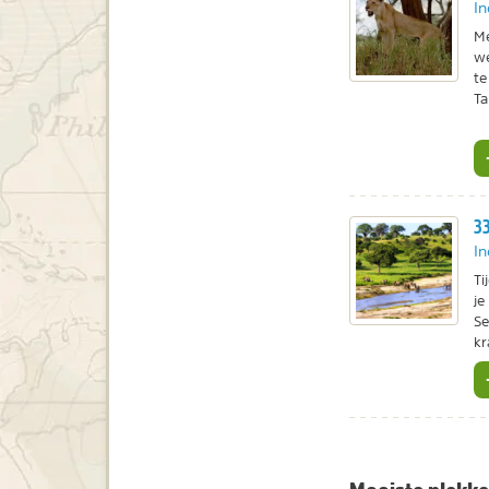
In
Me
we
te
Ta
33
In
Ti
je
Se
kr