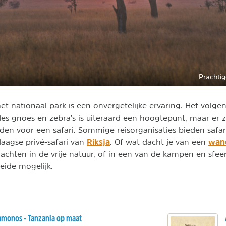
Prachti
het nationaal park is een onvergetelijke ervaring. Het volge
s gnoes en zebra’s is uiteraard een hoogtepunt, maar er z
den voor een safari. Sommige reisorganisaties bieden safar
Riksja
wand
daagse privé-safari van
. Of wat dacht je van een
achten in de vrije natuur, of in een van de kampen en sfeer
beide mogelijk.
monos - Tanzania op maat