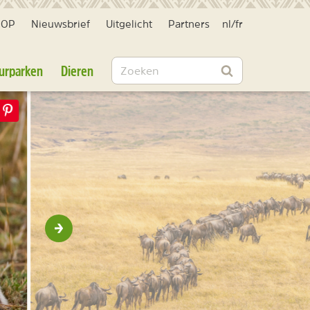
HOP
Nieuwsbrief
Uitgelicht
Partners
nl
/
fr
Zoeken
urparken
Dieren
Zoeken
Volgende