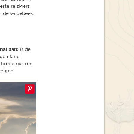
ste reizigers
; de wildebeest
nal park
is de
roen land
 brede rivieren,
volgen.