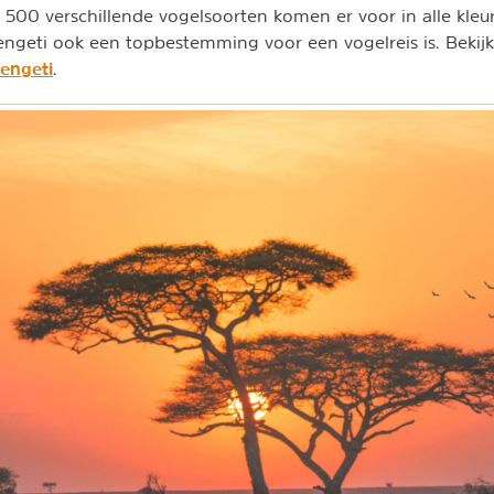
 500 verschillende vogelsoorten komen er voor in alle kle
geti ook een topbestemming voor een vogelreis is. Bekijk
engeti
.