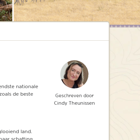
endste nationale
 zoals de beste
Geschreven door
Cindy Theunissen
looiend land.
naar schatting