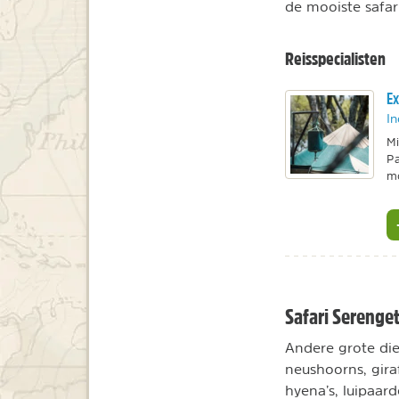
de mooiste safar
Reisspecialisten
Ex
In
Mi
Pa
mo
Safari Serenget
Andere grote dier
neushoorns, giraf
hyena’s, luipaar