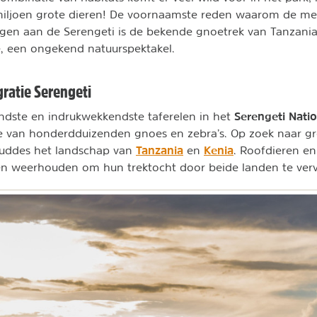
miljoen grote dieren! De voornaamste reden waarom de mee
gen aan de Serengeti is de bekende gnoetrek van Tanzania
, een ongekend natuurspektakel.
ratie Serengeti
Serengeti Natio
ndste en indrukwekkendste taferelen in het
tie van honderdduizenden gnoes en
zebra’s. Op zoek naar g
Tanzania
Kenia
kuddes het landschap van
en
. Roofdieren en
ren weerhouden om hun trektocht door beide landen te ver