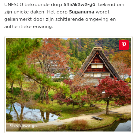
Shirakawa-go
UNESCO bekroonde dorp
, bekend om
Suganuma
zijn unieke daken. Het dorp
wordt
gekenmerkt door zijn schitterende omgeving en
authentieke ervaring.
Shirakawa-go