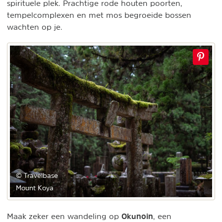
spirituele plek. Prachtige rode houten poorten,
tempelcomplexen en met mos begroeide bossen
wachten op je.
© Travelbase
Mount Koya
Okunoin
Maak zeker een wandeling op
, een