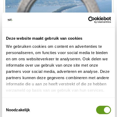
Deze website maakt gebruik van cookies
© Travelbase
We gebruiken cookies om content en advertenties te
Amanohashidate
personaliseren, om functies voor social media te bieden
en om ons websiteverkeer te analyseren. Ook delen we
informatie over uw gebruik van onze site met onze
Je kijkt uit over de landtong die enkele kilometers lang
partners voor social media, adverteren en analyse. Deze
en op sommige plekken maar 25 meter breed is. Het
partners kunnen deze gegevens combineren met andere
verhaal gaat dat een draak hier uit de hemel kwam om
informatie die u aan ze heeft verstrekt of die ze hebben
de baai te beschermen. Vandaar dat de landtong ook
verzameld op basis van uw gebruik van hun services.
wel 'de brug naar de hemel' genoemd wordt.
Tijdens een wandeling van zo’n drie kwartier kan je dit
Toestemmingsselectie
Noodzakelijk
natuurfenomeen ervaren. Vanaf uitkijkpunt
Amanohashidate View Land
heb je het beste zicht op