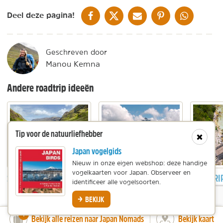
DELEN OP FACEBOOK
DELEN OP X
DELEN VIA DE MAIL
DELEN OP PINTEREST
DELEN OP WH
Deel deze pagina!
Geschreven door
Manou Kemna
Andere roadtrip ideeën
Tip voor de natuurliefhebber
Sluit
Japan vogelgids
Nieuw in onze eigen webshop: deze handige
vogelkaarten voor Japan. Observeer en
SCOTLAND NOMADS
COSTA RICA NOMADS
ROADTRIP
identificeer alle vogelsoorten.
BEKIJK
number_of_trips:
1
Bekijk alle reizen naar Japan Nomads
Bekijk kaart