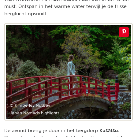
must. Ontspan in het warme water terwijl je de frisse
berglucht opsnuift.
© Kimberley Nutbey
Japan Nomads highlights
Kusatsu
De avond breng je door in het bergdorp
.