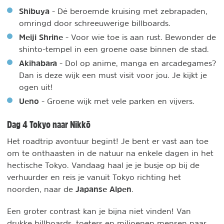
Shibuya
- Dé beroemde kruising met zebrapaden,
omringd door schreeuwerige billboards.
Meiji Shrine
- Voor wie toe is aan rust. Bewonder de
shinto-tempel in een groene oase binnen de stad.
Akihabara
- Dol op anime, manga en arcadegames?
Dan is deze wijk een must visit voor jou. Je kijkt je
ogen uit!
Ueno
- Groene wijk met vele parken en vijvers.
Dag 4 Tokyo naar Nikkō
Het roadtrip avontuur begint! Je bent er vast aan toe
om te onthaasten in de natuur na enkele dagen in het
hectische Tokyo. Vandaag haal je je busje op bij de
verhuurder en reis je vanuit Tokyo richting het
Japanse Alpen
noorden, naar de
.
Een groter contrast kan je bijna niet vinden! Van
drukke billboards, toeters en miljoenen mensen naar