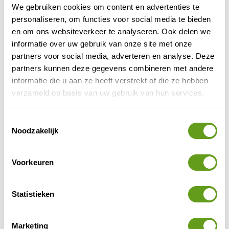
We gebruiken cookies om content en advertenties te
lokale gids toont ons het gebouw. De kunstliefhebber
personaliseren, om functies voor social media te bieden
kan er zelfs voor kiezen om een nacht door te brengen
en om ons websiteverkeer te analyseren. Ook delen we
in een echte "Alvar Aalto kamer". Kijk voor
informatie over uw gebruik van onze site met onze
reserveringen hieronder.
partners voor social media, adverteren en analyse. Deze
partners kunnen deze gegevens combineren met andere
informatie die u aan ze heeft verstrekt of die ze hebben
verzameld op basis van uw gebruik van hun services.
Toestemmingsselectie
Noodzakelijk
Voorkeuren
Statistieken
Alvar Aalto stadhuis
Booking.com
Marketing