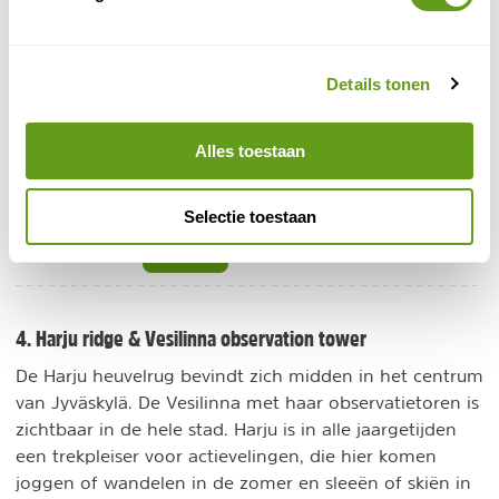
Overnachten in deze unieke locatie?
Säynätsalo Town Hall
Details tonen
Individuele reis
Een uniek verblijf in een van de bekendste
Alles toestaan
gebouwen naar de hand van de Finse architect
Alvar Aalto. Beoordeeld als een van de meest
unieke ervaringen.
Selectie toestaan
BEKIJK
4. Harju ridge & Vesilinna observation tower
De Harju heuvelrug bevindt zich midden in het centrum
van Jyväskylä. De Vesilinna met haar observatietoren is
zichtbaar in de hele stad. Harju is in alle jaargetijden
een trekpleiser voor actievelingen, die hier komen
joggen of wandelen in de zomer en sleeën of skiën in