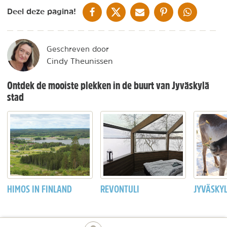
DELEN OP FACEBOOK
DELEN OP X
DELEN VIA DE MAIL
DELEN OP PINTEREST
DELEN OP WH
Deel deze pagina!
Geschreven door
Cindy Theunissen
Ontdek de mooiste plekken in de buurt van Jyväskylä
stad
HIMOS IN FINLAND
REVONTULI
JYVÄSKY