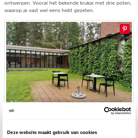
ontwerpen. Vooral het bekende krukje met drie poten,
waarop je vast wel eens hebt gezeten.
© Naturescanner
Alvar Aalto town hall
Säynätsalo Town
Een van de bekendste gebouwen is
Deze website maakt gebruik van cookies
Hall
, een trekpleister voor architectuurliefhebbers. De