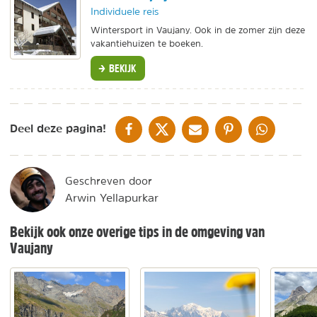
Individuele reis
Wintersport in Vaujany. Ook in de zomer zijn deze
vakantiehuizen te boeken.
BEKIJK
DELEN OP FACEBOOK
DELEN OP X
DELEN VIA DE MAIL
DELEN OP PINTEREST
DELEN OP WH
Deel deze pagina!
Geschreven door
Arwin Yellapurkar
Bekijk ook onze overige tips in de omgeving van
Vaujany