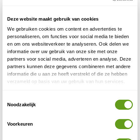
- Col du Sabot
De Col du Sabot is een prachtig startpunt voor
Deze website maakt gebruik van cookies
wandelingen bij Vaujany en is rustiger dan het gebied
rond de stations van de kabelbaan. Alleen de
We gebruiken cookies om content en advertenties te
kronkelende weg naar de pas is al ronduit spectaculair.
personaliseren, om functies voor social media te bieden
Wees wel gewaarschuwd: als je nerveus wordt van
en om ons websiteverkeer te analyseren. Ook delen we
smalle bergweggetjes zonder vangrails, dan kun je
informatie over uw gebruik van onze site met onze
deze route beter links laten liggen.
partners voor social media, adverteren en analyse. Deze
partners kunnen deze gegevens combineren met andere
Wandel iets omhoog vanuit de pas en je wordt
informatie die u aan ze heeft verstrekt of die ze hebben
beloond met een schitterend uitzicht op de vallei van
verzameld op basis van uw gebruik van hun services.
Vaujany. Bij goed weer kun je hier aan de andere kant
Mont Blanc
zelfs de
zien.
Toestemmingsselectie
Noodzakelijk
2. Yoga
Heb je ooit een yogasessie bijgewoond in een
Voorkeuren
alpenweide? Vanuit Vaujany begint een yogahike,
waarbij je ’s ochtends op 2.000 m hoogte een yogales