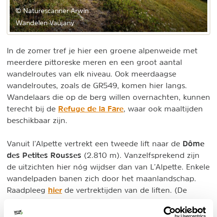
© Naturescanner Arwin
Wandelen Vaujany
In de zomer tref je hier een groene alpenweide met
meerdere pittoreske meren en een groot aantal
wandelroutes van elk niveau. Ook meerdaagse
wandelroutes, zoals de GR549, komen hier langs.
Wandelaars die op de berg willen overnachten, kunnen
Refuge de la Fare
terecht bij de
, waar ook maaltijden
beschikbaar zijn.
Dôme
Vanuit l’Alpette vertrekt een tweede lift naar de
des Petites Rousses
(2.810 m). Vanzelfsprekend zijn
de uitzichten hier nóg wijdser dan van L’Alpette. Enkele
wandelpaden banen zich door het maanlandschap.
hier
Raadpleeg
de vertrektijden van de liften. (De
franstalige pagina wordt het best bijgehouden.)