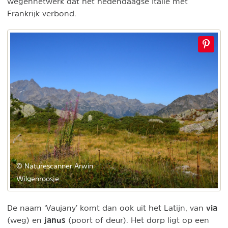
wegennetwerk dat het hedendaagse Italië met
Frankrijk verbond.
© Naturescanner Arwin
Wilgenroosje
via
De naam ‘Vaujany’ komt dan ook uit het Latijn, van
janus
(weg) en
(poort of deur). Het dorp ligt op een