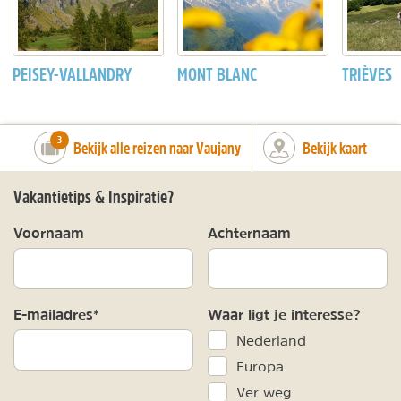
PEISEY-VALLANDRY
MONT BLANC
TRIÈVES
number_of_trips:
3
Bekijk alle reizen naar Vaujany
Bekijk kaart
Vakantietips & Inspiratie?
Voornaam
Achternaam
E-mailadres*
Waar ligt je interesse?
Nederland
Europa
Ver weg