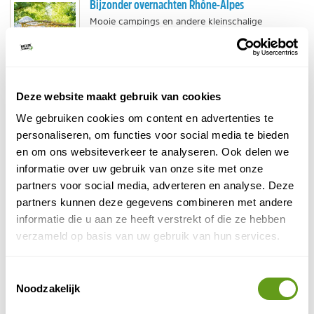
Bijzonder overnachten Rhône-Alpes
Mooie campings en andere kleinschalige
overnachtingen in de natuur van de Rhône-Alpes.
Glampings, boomhutten, kampeerplekken aan een
rivier en meer...
BEKIJK
Deze website maakt gebruik van cookies
Wandelen op Corsica
We gebruiken cookies om content en advertenties te
Corsica is een van de mooiste eilanden in Europa
personaliseren, om functies voor social media te bieden
om te wandelen. Trek langs meren en hoge
en om ons websiteverkeer te analyseren. Ook delen we
bergen, door het sprookjesachtige binnenland en
informatie over uw gebruik van onze site met onze
eindig bij...
partners voor social media, adverteren en analyse. Deze
BEKIJK
partners kunnen deze gegevens combineren met andere
informatie die u aan ze heeft verstrekt of die ze hebben
Activiteiten in Landes
verzameld op basis van uw gebruik van hun services.
De Franse regio Landes ligt aan de Atlantische
kust en biedt volop mogelijkheden voor
watersport, zoals surfen, peddelen, zeilen of
Toestemmingsselectie
zwemmen. In het...
Noodzakelijk
BEKIJK