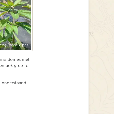
ing Rhône-Alpes
mping domes met
pen ook grotere
ij onderstaand