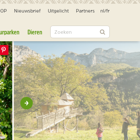
HOP
Nieuwsbrief
Uitgelicht
Partners
nl
/
fr
Zoeken
urparken
Dieren
Zoeken
Volgende