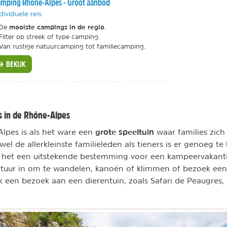
mping Rhône-Alpes - Groot aanbod
dividuele reis
mooiste campings in de regio
De
.
Filter op streek of type camping.
Van rustige natuurcamping tot familiecamping.
BEKIJK
s in de Rhône-Alpes
grote speeltuin
lpes is als het ware een
waar families zich
wel de allerkleinste familieleden als tieners is er genoeg te
t het een uitstekende bestemming voor een kampeervakant
atuur in om te wandelen, kanoën of klimmen of bezoek een
ok een bezoek aan een dierentuin, zoals Safari de Peaugres,