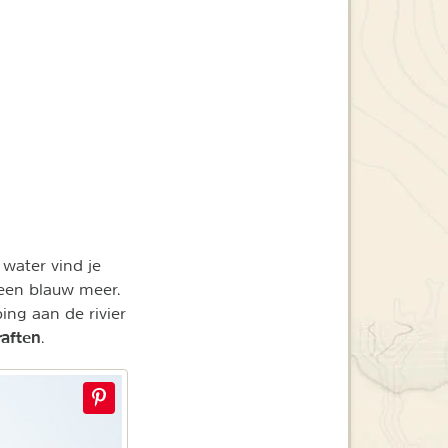
 water vind je
 een blauw meer.
ng aan de rivier
raften
.