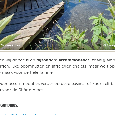
Rhône-Alpes
© Camp
bijzondere accommodaties
den wij de focus op
, zoals gla
ergen, luxe boomhutten en afgelegen chalets, maar we tip
rmaak voor de hele familie.
 voor accommodaties verder op deze pagina, of zoek zelf b
 voor de Rhône-Alpes.
e campings: