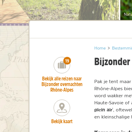
Nat
Home
>
Bestemmi
Bijzonder
number_of_trips:
19
Bekijk alle reizen naar
Pak je tent maa
Bijzonder overnachten
Rhône-Alpes bied
Rhône-Alpes
word wakker met 
Haute-Savoie of 
plein air
', oftew
en kleinschalige 
Bekijk kaart