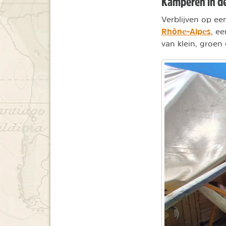
Kamperen in d
Verblijven op ee
Rhône-Alpes
, e
van klein, groen