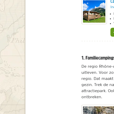
Ca
In
1. Familiecamping
De regio Rhône-A
uitleven. Voor zo
regio. Dat maak
gezin. Trek de n
attractiepark. O
ontbreken.