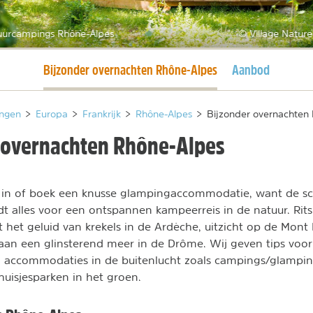
uurcampings Rhône-Alpes
© Village Natur
Huidige pagina
Bijzonder overnachten Rhône-Alpes
Aanbod
ngen
>
Europa
>
Frankrijk
>
Rhône-Alpes
>
Bijzonder overnachten
 overnachten Rhône-Alpes
r in of boek een knusse glampingaccommodatie, want de sc
t alles voor een ontspannen kampeerreis in de natuur. Rits
het geluid van krekels in de Ardèche, uitzicht op de Mont 
aan een glinsterend meer in de Drôme. Wij geven tips voor 
el accommodaties in de buitenlucht zoals campings/glampi
huisjesparken in het groen.