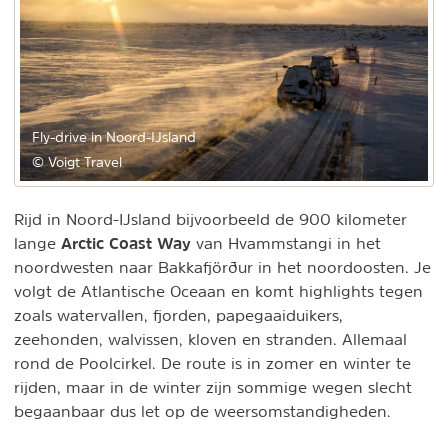
Fly-drive in Noord-IJsland
© Voigt Travel
Rijd in Noord-IJsland bijvoorbeeld de 900 kilometer
Arctic Coast Way
lange
van Hvammstangi in het
noordwesten naar Bakkafjörður in het noordoosten. Je
volgt de Atlantische Oceaan en komt highlights tegen
zoals watervallen, fjorden, papegaaiduikers,
zeehonden, walvissen, kloven en stranden. Allemaal
rond de Poolcirkel. De route is in zomer en winter te
rijden, maar in de winter zijn sommige wegen slecht
begaanbaar dus let op de weersomstandigheden.