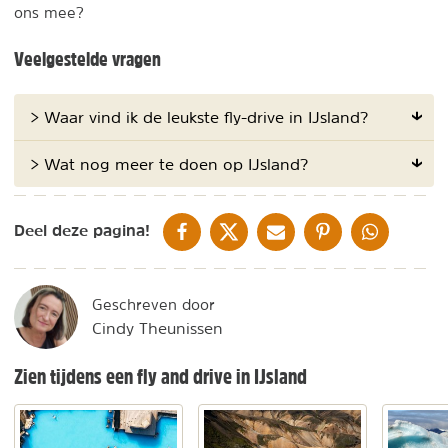
ons mee?
Veelgestelde vragen
> Waar vind ik de leukste fly-drive in IJsland?
> Wat nog meer te doen op IJsland?
DELEN OP FACEBOOK
DELEN OP X
DELEN VIA DE MAIL
DELEN OP PINTEREST
DELEN OP WH
Deel deze pagina!
Geschreven door
Cindy Theunissen
Zien tijdens een fly and drive in IJsland