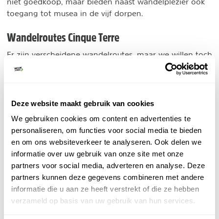
niet goedkoop, maar bieden naast wandelplezier ook
toegang tot musea in de vijf dorpen.
Wandelroutes Cinque Terre
Er zijn verscheidene wandelroutes, maar we willen toch
enkele paden belichten die zeer mooi zijn.
Sentiero Azzuro
-
: een wandelroute die Montorosso al
Mar met Riomaggiore verbindt. Geniet van een
Deze website maakt gebruik van cookies
grandioos uitzicht over schilderachtige dorpen, steile
We gebruiken cookies om content en advertenties te
hellingen en de turquoise zee. Deze route is ongeveer
personaliseren, om functies voor social media te bieden
12 kilometer lang en biedt enkele van de mooiste
en om ons websiteverkeer te analyseren. Ook delen we
panoramische uitzichten van de hele regio.
informatie over uw gebruik van onze site met onze
partners voor social media, adverteren en analyse. Deze
Sentiero numero uno
-
: tussen Portovenere en Levanto
partners kunnen deze gegevens combineren met andere
loopt een andere bekende route, de numero uno, een
informatie die u aan ze heeft verstrekt of die ze hebben
pad met een totale afstand van 60 km. Deze
verzameld op basis van uw gebruik van hun services.
permanente route voert je door diverse landschappen,
van kleurrijke