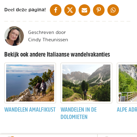
DELEN OP FACEBOOK
DELEN OP X
DELEN VIA DE MAIL
DELEN OP PINTEREST
DELEN OP WH
Deel deze pagina!
Geschreven door
Cindy Theunissen
Bekijk ook andere Italiaanse wandelvakanties
WANDELEN AMALFIKUST
WANDELEN IN DE
ALPE ADR
DOLOMIETEN