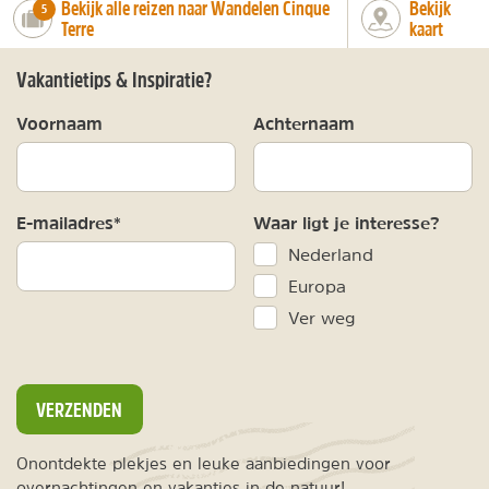
Bekijk alle reizen naar Wandelen Cinque
Bekijk
number_of_trips:
5
Terre
kaart
Vakantietips & Inspiratie?
Voornaam
Achternaam
E-mailadres*
Waar ligt je interesse?
Nederland
Europa
Ver weg
VERZENDEN
Onontdekte plekjes en leuke aanbiedingen voor
overnachtingen en vakanties in de natuur!