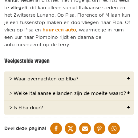
Vanuit Nederland is het niet mogelijk om rechtstreeks
vliegen
te
, dit kan alleen vanuit Italiaanse steden en
het Zwitserse Lugano. Op Pisa, Florence of Milaan kun
je een tussenstop maken en doorvliegen naar Elba. Of
huur een auto
vlieg op Pisa en
, waarmee je in ruim
een uur naar Piombino rijdt en daarna de
auto meeneemt op de ferry.
Veelgestelde vragen
> Waar overnachten op Elba?
> Welke Italiaanse eilanden zijn de moeite waard?
> Is Elba duur?
DELEN OP FACEBOOK
DELEN OP X
DELEN VIA DE MAIL
DELEN OP PINTEREST
DELEN OP WH
Deel deze pagina!