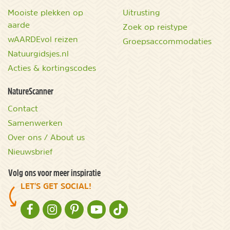
Mooiste plekken op
Uitrusting
aarde
Zoek op reistype
wAARDEvol reizen
Groepsaccommodaties
Natuurgidsjes.nl
Acties & kortingscodes
NatureScanner
Contact
Samenwerken
Over ons / About us
Nieuwsbrief
Volg ons voor meer inspiratie
LET'S GET SOCIAL!
NATURESCANNER OP FACEBOOK
NATURESCANNER OP INSTAGRAM
NATURESCANNER OP PINTEREST
NATURESCANNER OP YOUTUBE
NATURESCANNER OP TIKTOK