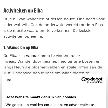
Activiteiten op Elba
Of je nu van wandelen of fietsen houdt, Elba heeft voor
ieder wat wils. Ook de onderwaterwereld rondom Elba
is de moeite waard om te verkennen. De leukste
activiteiten op een rij:
1. Wandelen op Elba
wandelingen
Op Elba zijn
te vinden op elk
niveau. Wandel door geurige, mediterrane bossen en
langs kleurrijke bloemenvelden en steile kliffen aan de
kust. Onderweg heb je kans om wilde dieren te
spotten, zoals herten, wilde zwijnen en verschillende
vogelsoorten.
Heb je veel tijd en zin om te wandelen, loop dan
Deze website maakt gebruik van cookies
Grande Traversata Elbana
de
en doorkruis het hele
We gebruiken cookies om content en advertenties te
eiland van oost naar west. De trektocht start in Cavo.