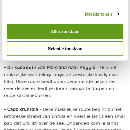
Enkele mooie, kortere wandelroutes:
Details tonen
- Porto Azzurro
- Vanuit dit leuke havenstadje zijn
verschillende rondwandelingen te maken, bijvoorbeeld
Alles toestaan
naar Forte San Giacomo of naar Capo d'Arco. De
fanatieke hiker beklimt de berg met het beroemde
kruis, waarbij je je soms zelfs moest vasthouden aan
Selectie toestaan
staalkabels.
- De kustroute van Marciana naar Poggio
- Relatief
makkelijke wandeling langs de westelijke kustlijn van
Elba. Deze route biedt adembenemende uitzichten
over de zee en leidt je door charmante dorpen en
oude kastanjebossen.
- Capo d’Enfola
- Deze makkelijke route begint bij het
pittoreske strand van Enfola en voert je langs een smal
pad dat uitkijkt over de zee. Onderweg kom je langs