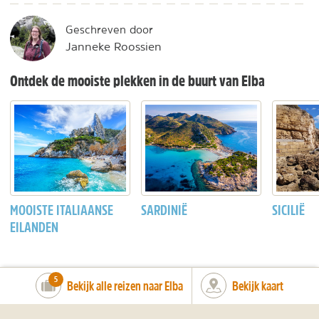
Geschreven door
Janneke Roossien
Ontdek de mooiste plekken in de buurt van Elba
MOOISTE ITALIAANSE
SARDINIË
SICILIË
EILANDEN
number_of_trips:
5
Bekijk alle reizen naar Elba
Bekijk kaart