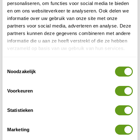
personaliseren, om functies voor social media te bieden
Na beklimming van de Monte Capanne kun je kiezen of
en om ons websiteverkeer te analyseren. Ook delen we
je route eindigt bij Pomonte of in Patresi. In totaal
informatie over uw gebruik van onze site met onze
loop je zo'n 50 tot 60 km met 1.800 hoogtemeters. Er
partners voor social media, adverteren en analyse. Deze
wordt aangeraden te kiezen voor vier dagetappes.
partners kunnen deze gegevens combineren met andere
informatie die u aan ze heeft verstrekt of die ze hebben
verzameld op basis van uw gebruik van hun services.
Toestemmingsselectie
Noodzakelijk
Voorkeuren
Statistieken
Marketing
Wandelen op Elba