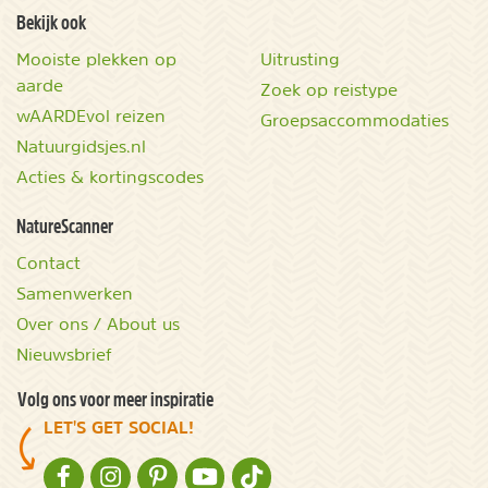
Bekijk ook
Mooiste plekken op
Uitrusting
aarde
Zoek op reistype
wAARDEvol reizen
Groepsaccommodaties
Natuurgidsjes.nl
Acties & kortingscodes
NatureScanner
Contact
Samenwerken
Over ons / About us
Nieuwsbrief
Volg ons voor meer inspiratie
LET'S GET SOCIAL!
NATURESCANNER OP FACEBOOK
NATURESCANNER OP INSTAGRAM
NATURESCANNER OP PINTEREST
NATURESCANNER OP YOUTUBE
NATURESCANNER OP TIKTOK