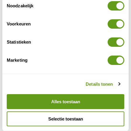
Noodzakelijk
Voorkeuren
Statistieken
Marketing
Naturescanner
Wandelen langs sprengen in Wolfheze
Details tonen
3. Wandelroute
natuur bij Wolfheze
Alles toestaan
Het is fraai wandelen in de
. Je kan
verschillende paden volgen. De ca. 4,5 kilometer lange
blauwe route voert langs de eiken
. Niet alleen de oude
Selectie toestaan
bomen vormen een mooie bezienswaardigheid, ook
het gevarieerde landschap zorgt voor een aangename,