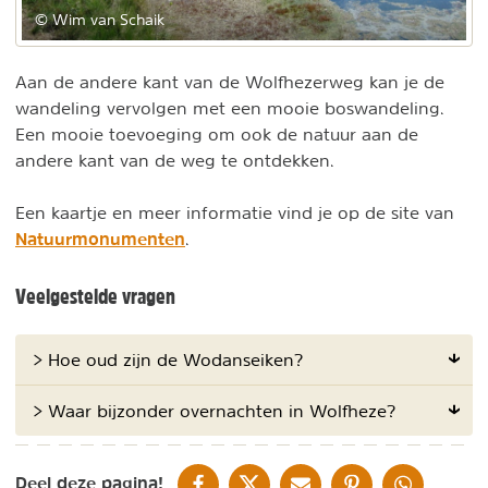
© Wim van Schaik
Aan de andere kant van de Wolfhezerweg kan je de
wandeling vervolgen met een mooie boswandeling.
Een mooie toevoeging om ook de natuur aan de
andere kant van de weg te ontdekken.
Een kaartje en meer informatie vind je op de site van
Natuurmonumenten
.
Veelgestelde vragen
> Hoe oud zijn de Wodanseiken?
> Waar bijzonder overnachten in Wolfheze?
DELEN OP FACEBOOK
DELEN OP X
DELEN VIA DE MAIL
DELEN OP PINTEREST
DELEN OP WH
Deel deze pagina!