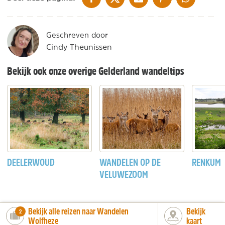
Geschreven door
Cindy Theunissen
Bekijk ook onze overige Gelderland wandeltips
DEELERWOUD
WANDELEN OP DE
RENKUM
VELUWEZOOM
Bekijk alle reizen naar Wandelen
Bekijk
number_of_trips:
2
Wolfheze
kaart