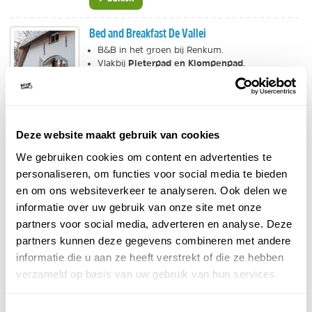
Bed and Breakfast De Vallei
B&B in het groen bij Renkum.
Pieterpad en Klompenpad
Vlakbij
.
Lovende recensies!
BEKIJK
Deze website maakt gebruik van cookies
2. 500 jaar oude bomen
We gebruiken cookies om content en advertenties te
personaliseren, om functies voor social media te bieden
De daadwerkelijke groep wodanseiken bestaat uit 5
en om ons websiteverkeer te analyseren. Ook delen we
bomen. Naast Fletcher Hotel Wolfheze kan je echter
informatie over uw gebruik van onze site met onze
nog een even oude boom bewonderen, die groter is
partners voor social media, adverteren en analyse. Deze
dan de wodanseiken langs de Wolfhezerbeek. Het
partners kunnen deze gegevens combineren met andere
loont dus zeker de moeite om even een kijkje te
informatie die u aan ze heeft verstrekt of die ze hebben
nemen bij het hotel.
verzameld op basis van uw gebruik van hun services.
Toestemmingsselectie