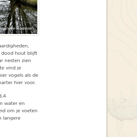
Janneke Roossien
waardigheden,
 dood hout blijft
ar nesten zien
te vind je
ier vogels als de
rter hier voor.
3,4
en water en
eid om je voeten
n langere