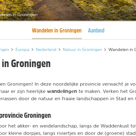
delen in Groningen
Huidige pagina
Wandelen in Groningen
Aanbod
ngen
>
Europa
>
Nederland
>
Natuur in Groningen
>
Wandelen in 
in Groningen
ven Groningen! In deze noordelijke provincie verwacht je vo
wandelingen
aar er zijn heerlijke
te maken. Verken het Gr
verrassen door de natuur en fraaie landschappen in Stad 
provincie Groningen
oor het akker- en weidelandschap, langs de Waddenkust tot
or kleine dorpjes, langs riviertjes en door de (groene) stad