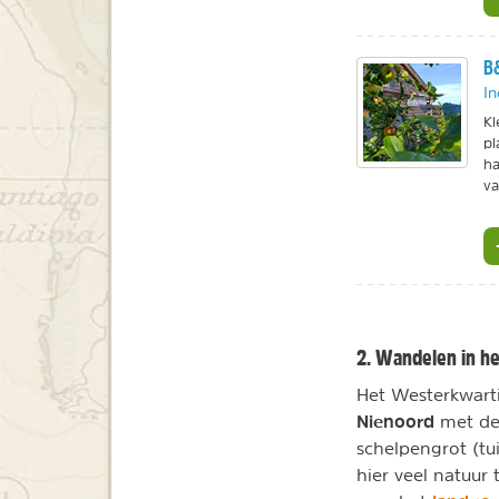
B&
In
Kl
pl
ha
va
2. Wandelen in h
Het Westerkwarti
Nienoord
met de 
schelpengrot (t
hier veel natuur