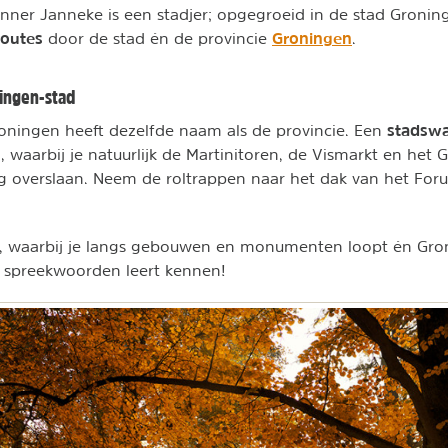
anner Janneke is een stadjer; opgegroeid in de stad Groninge
routes
Groningen
door de stad én de provincie
.
ingen-stad
stadsw
oningen heeft dezelfde naam als de provincie. Een
 waarbij je natuurlijk de Martinitoren, de Vismarkt en het 
 overslaan. Neem de roltrappen naar het dak van het For
, waarbij je langs gebouwen en monumenten loopt én Gro
n spreekwoorden leert kennen!