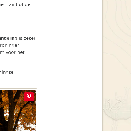
n. Zij tipt de
andeling
is zeker
Groninger
um voor het
ningse